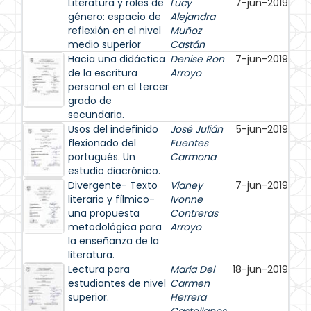
Literatura y roles de
Lucy
7-jun-2019
género: espacio de
Alejandra
reflexión en el nivel
Muñoz
medio superior
Castán
Hacia una didáctica
Denise Ron
7-jun-2019
de la escritura
Arroyo
personal en el tercer
grado de
secundaria.
Usos del indefinido
José Julián
5-jun-2019
flexionado del
Fuentes
portugués. Un
Carmona
estudio diacrónico.
Divergente- Texto
Vianey
7-jun-2019
literario y fílmico-
Ivonne
una propuesta
Contreras
metodológica para
Arroyo
la enseñanza de la
literatura.
Lectura para
María Del
18-jun-2019
estudiantes de nivel
Carmen
superior.
Herrera