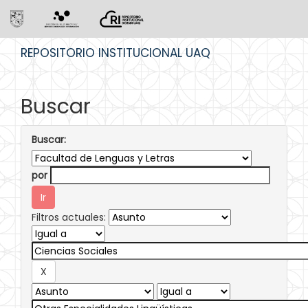
Skip
REPOSITORIO INSTITUCIONAL UAQ
navigation
Buscar
Buscar:
por
Filtros actuales: