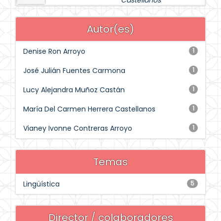
Castellanos
Autor(es)
Denise Ron Arroyo
1
José Julián Fuentes Carmona
1
Lucy Alejandra Muñoz Castán
1
María Del Carmen Herrera Castellanos
1
Vianey Ivonne Contreras Arroyo
1
Temas
Lingüística
5
Director / colaboradores