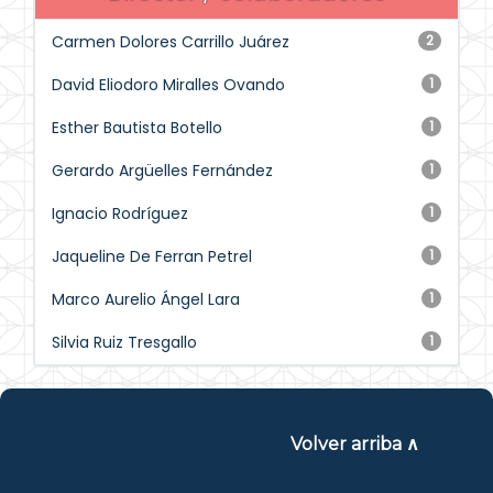
Carmen Dolores Carrillo Juárez
2
David Eliodoro Miralles Ovando
1
Esther Bautista Botello
1
Gerardo Argüelles Fernández
1
Ignacio Rodríguez
1
Jaqueline De Ferran Petrel
1
Marco Aurelio Ángel Lara
1
Silvia Ruiz Tresgallo
1
Volver arriba ∧