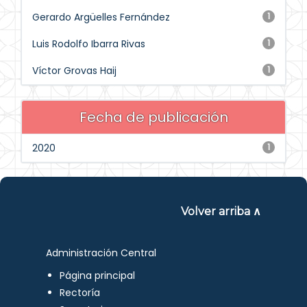
Gerardo Argüelles Fernández
1
Luis Rodolfo Ibarra Rivas
1
Víctor Grovas Haij
1
Fecha de publicación
2020
1
Volver arriba ∧
Administración Central
Página principal
Rectoría