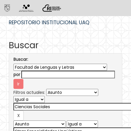
Skip
REPOSITORIO INSTITUCIONAL UAQ
navigation
Buscar
Buscar:
por
Filtros actuales: