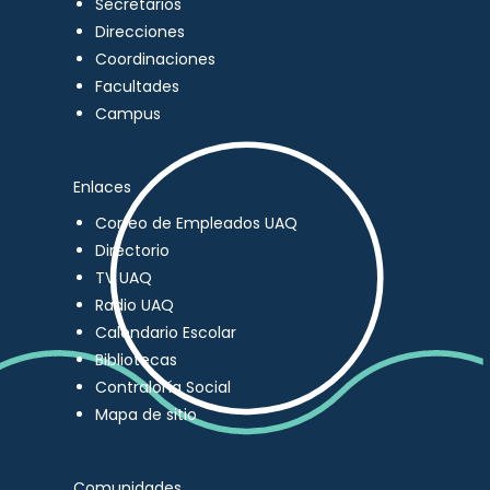
Secretarios
Direcciones
Coordinaciones
Facultades
Campus
Enlaces
Correo de Empleados UAQ
Directorio
TV UAQ
Radio UAQ
Calendario Escolar
Bibliotecas
Contraloría Social
Mapa de sitio
Comunidades