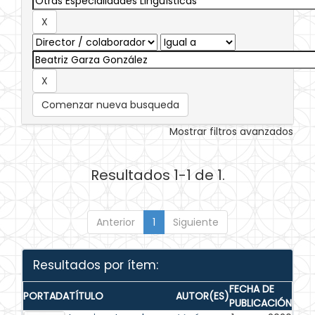
Comenzar nueva busqueda
Mostrar filtros avanzados
Resultados 1-1 de 1.
Anterior
1
Siguiente
Resultados por ítem:
FECHA DE
PORTADA
TÍTULO
AUTOR(ES)
PUBLICACIÓN