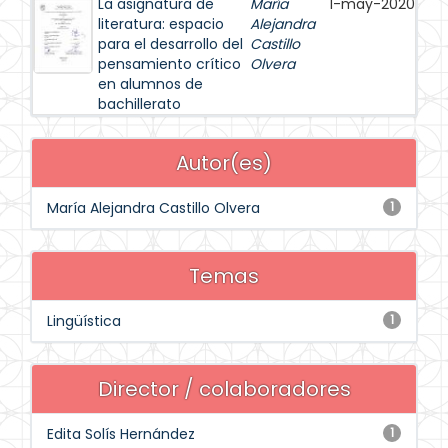
La asignatura de
María
1-may-2020
literatura: espacio
Alejandra
para el desarrollo del
Castillo
pensamiento crítico
Olvera
en alumnos de
bachillerato
Autor(es)
María Alejandra Castillo Olvera
1
Temas
Lingüística
1
Director / colaboradores
Edita Solís Hernández
1