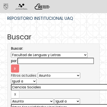
Skip
REPOSITORIO INSTITUCIONAL UAQ
navigation
Buscar
Buscar:
por
Filtros actuales: