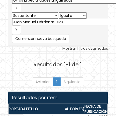
Comenzar nueva busqueda
Mostrar filtros avanzados
Resultados 1-1 de 1.
Anterior
1
Siguiente
Resultados por ítem:
FECHA DE
PORTADA
TÍTULO
AUTOR(ES)
PUBLICACIÓN