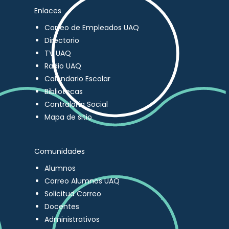
Enlaces
Correo de Empleados UAQ
Directorio
TV UAQ
Radio UAQ
Calendario Escolar
Bibliotecas
Contraloría Social
Mapa de sitio
Comunidades
Alumnos
Correo Alumnos UAQ
Solicitud Correo
Docentes
Administrativos