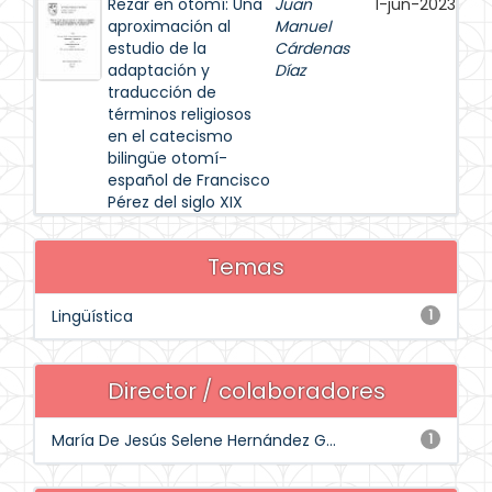
Rezar en otomí: Una
Juan
1-jun-2023
aproximación al
Manuel
estudio de la
Cárdenas
adaptación y
Díaz
traducción de
términos religiosos
en el catecismo
bilingüe otomí-
español de Francisco
Pérez del siglo XIX
Temas
Lingüística
1
Director / colaboradores
María De Jesús Selene Hernández G...
1