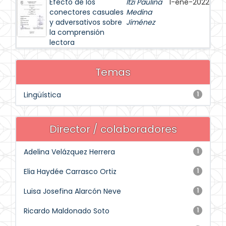
Efecto de los
Itzi Paulina
1-ene-2022
conectores casuales
Medina
y adversativos sobre
Jiménez
la comprensión
lectora
Temas
Lingüística
1
Director / colaboradores
Adelina Velázquez Herrera
1
Elia Haydée Carrasco Ortiz
1
Luisa Josefina Alarcón Neve
1
Ricardo Maldonado Soto
1