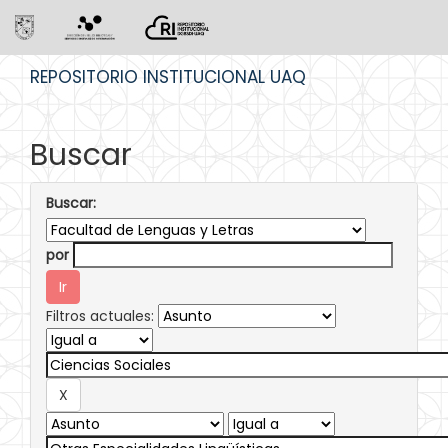
Skip
REPOSITORIO INSTITUCIONAL UAQ
navigation
Buscar
Buscar:
por
Filtros actuales: