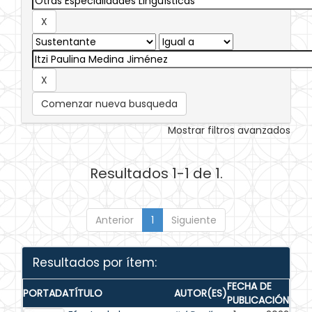
Comenzar nueva busqueda
Mostrar filtros avanzados
Resultados 1-1 de 1.
Anterior
1
Siguiente
Resultados por ítem:
FECHA DE
PORTADA
TÍTULO
AUTOR(ES)
PUBLICACIÓN