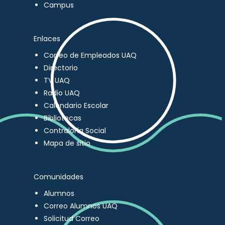
Campus
Enlaces
Correo de Empleados UAQ
Directorio
TV UAQ
Radio UAQ
Calendario Escolar
Bibliotecas
Contraloría Social
Mapa de sitio
Comunidades
Alumnos
Correo Alumnos UAQ
Solicitud Correo