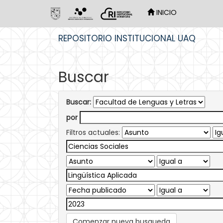
INICIO
Skip
REPOSITORIO INSTITUCIONAL UAQ
navigation
Buscar
Buscar:
por
Filtros actuales:
Comenzar nueva busqueda