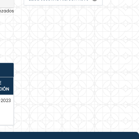
anzados
E
CIÓN
-2023