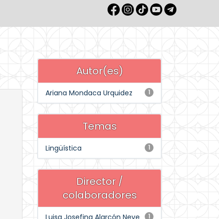
Autor(es)
Ariana Mondaca Urquidez
1
Temas
Lingüística
1
Director /
colaboradores
Luisa Josefina Alarcón Neve
1