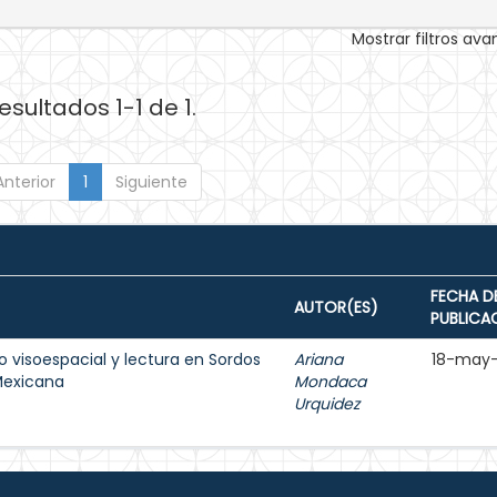
Mostrar filtros av
esultados 1-1 de 1.
Anterior
1
Siguiente
FECHA D
AUTOR(ES)
PUBLICA
 visoespacial y lectura en Sordos
Ariana
18-may
Mexicana
Mondaca
Urquidez