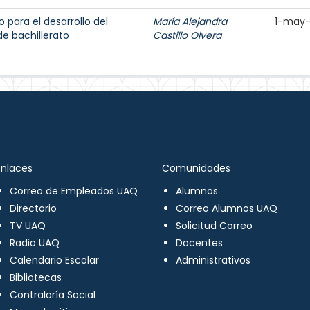
o para el desarrollo del
María Alejandra
1-may
e bachillerato
Castillo Olvera
Enlaces
Comunidades
Correo de Empleados UAQ
Alumnos
Directorio
Correo Alumnos UAQ
TV UAQ
Solicitud Correo
Radio UAQ
Docentes
Calendario Escolar
Administrativos
Bibliotecas
Contraloría Social