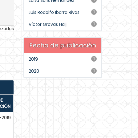
Edita Solís Hernández
Luis Rodolfo Ibarra Rivas
1
Víctor Grovas Haij
1
anzados
Fecha de publicación
2019
1
2020
1
DE
ACIÓN
-2019