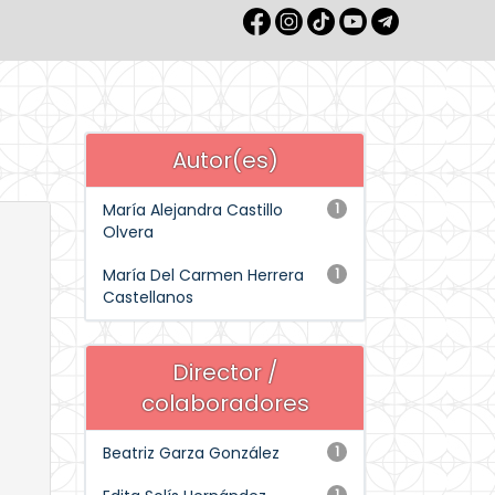
Autor(es)
María Alejandra Castillo
1
Olvera
María Del Carmen Herrera
1
Castellanos
Director /
colaboradores
Beatriz Garza González
1
1