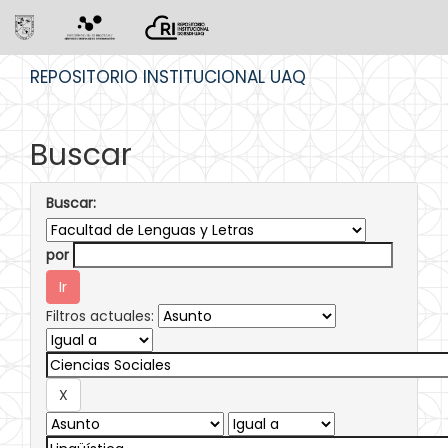
Skip
REPOSITORIO INSTITUCIONAL UAQ
navigation
Buscar
Buscar:
por
Filtros actuales: