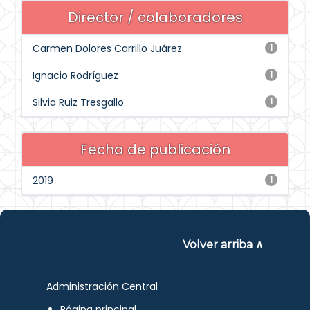
Director / colaboradores
Carmen Dolores Carrillo Juárez
1
Ignacio Rodríguez
1
Silvia Ruiz Tresgallo
1
Fecha de publicación
2019
1
Volver arriba ∧
Administración Central
Página principal