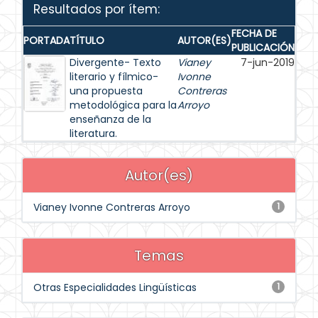
Resultados por ítem:
FECHA DE
PORTADA
TÍTULO
AUTOR(ES)
PUBLICACIÓN
Divergente- Texto
Vianey
7-jun-2019
literario y fílmico-
Ivonne
una propuesta
Contreras
metodológica para la
Arroyo
enseñanza de la
literatura.
Autor(es)
Vianey Ivonne Contreras Arroyo
1
Temas
Otras Especialidades Lingüísticas
1