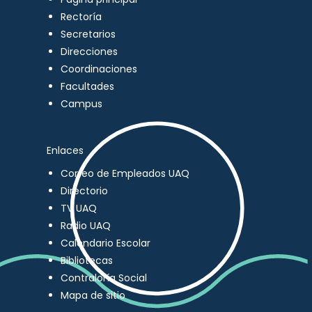
Rectoría
Secretarios
Direcciones
Coordinaciones
Facultades
Campus
Enlaces
Correo de Empleados UAQ
Directorio
TV UAQ
Radio UAQ
Calendario Escolar
Bibliotecas
Contraloría Social
Mapa de sitio