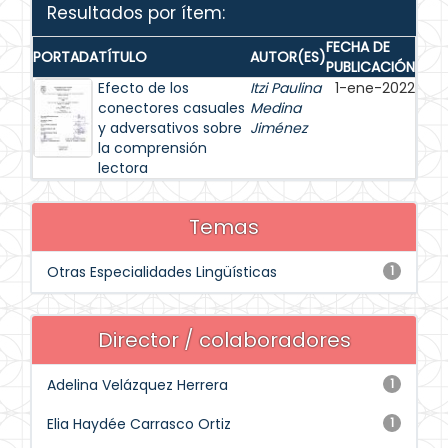
Resultados por ítem:
FECHA DE
PORTADA
TÍTULO
AUTOR(ES)
PUBLICACIÓN
Efecto de los
Itzi Paulina
1-ene-2022
conectores casuales
Medina
y adversativos sobre
Jiménez
la comprensión
lectora
Temas
Otras Especialidades Lingüísticas
1
Director / colaboradores
Adelina Velázquez Herrera
1
Elia Haydée Carrasco Ortiz
1