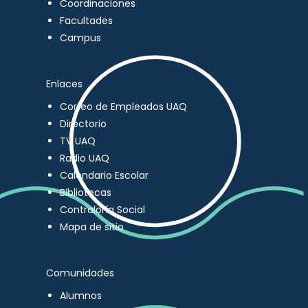
Coordinaciones
Facultades
Campus
Enlaces
Correo de Empleados UAQ
Directorio
TV UAQ
Radio UAQ
Calendario Escolar
Bibliotecas
Contraloría Social
Mapa de sitio
Comunidades
Alumnos