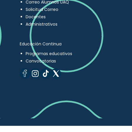
Correo Alumnos UAQ
Solicitud Correo
Docentes
Administrativos
Educación Continua
Programas educativos
Convocatorias