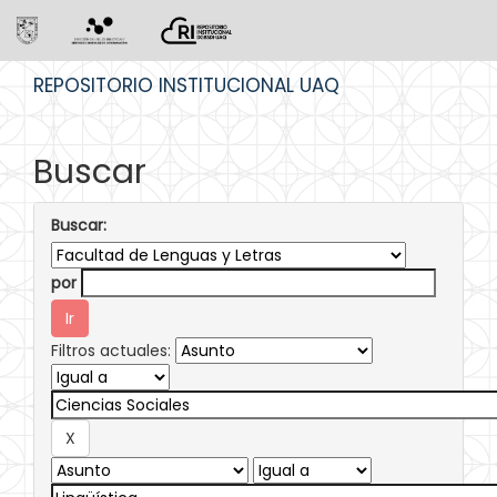
Skip
REPOSITORIO INSTITUCIONAL UAQ
navigation
Buscar
Buscar:
por
Filtros actuales: