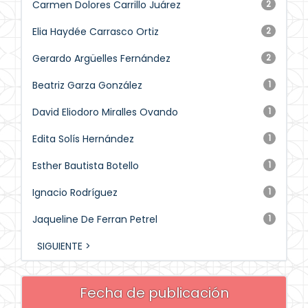
Carmen Dolores Carrillo Juárez
2
Elia Haydée Carrasco Ortiz
2
Gerardo Argüelles Fernández
2
Beatriz Garza González
1
David Eliodoro Miralles Ovando
1
Edita Solís Hernández
1
Esther Bautista Botello
1
Ignacio Rodríguez
1
Jaqueline De Ferran Petrel
1
SIGUIENTE >
Fecha de publicación