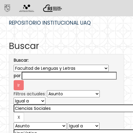
Skip
REPOSITORIO INSTITUCIONAL UAQ
navigation
Buscar
Buscar:
por
Filtros actuales: