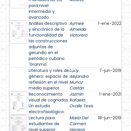
para nivel
intermedio y
avanzado
Análisis descriptivo
Aymeé
1-ene-2022
y sincrónico de la
Almeida
funcionalidad de
Victorero
las construcciones
adjuntas de
gerundio en el
periódico cubano
'Granma'
Literatura y roles de
Lucy
7-jun-2019
género: espacio de
Alejandra
reflexión en el nivel
Muñoz
medio superior
Castán
Reconocimiento
Jazmín
1-ene-2021
visual de cognados.
Rafaela
Un estudio
Ovalle Texis
electrofisiológico.
Lectura para
María Del
18-jun-2019
estudiantes de
Carmen
nivel superior.
Herrera