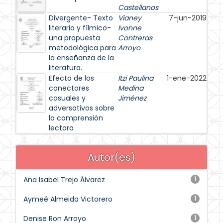
Castellanos
Divergente- Texto
Vianey
7-jun-2019
literario y fílmico-
Ivonne
una propuesta
Contreras
metodológica para
Arroyo
la enseñanza de la
literatura.
Efecto de los
Itzi Paulina
1-ene-2022
conectores
Medina
casuales y
Jiménez
adversativos sobre
la comprensión
lectora
Autor(es)
Ana Isabel Trejo Álvarez
1
Aymeé Almeida Victorero
1
Denise Ron Arroyo
1