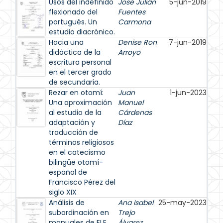
Usos del indefinido
José Julián
5-jun-2019
flexionado del
Fuentes
portugués. Un
Carmona
estudio diacrónico.
Hacia una
Denise Ron
7-jun-2019
didáctica de la
Arroyo
escritura personal
en el tercer grado
de secundaria.
Rezar en otomí:
Juan
1-jun-2023
Una aproximación
Manuel
al estudio de la
Cárdenas
adaptación y
Díaz
traducción de
términos religiosos
en el catecismo
bilingüe otomí-
español de
Francisco Pérez del
siglo XIX
Análisis de
Ana Isabel
25-may-2023
subordinación en
Trejo
manuales de ELE
Álvarez