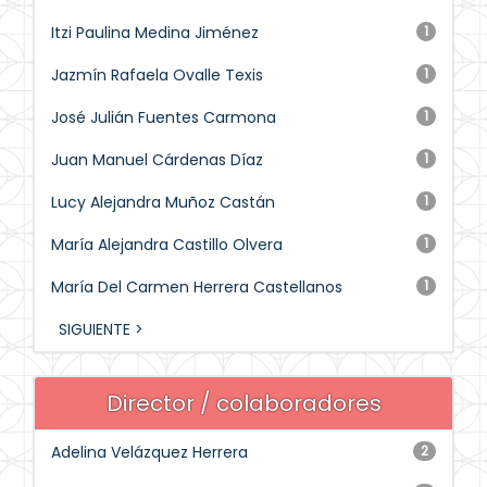
Itzi Paulina Medina Jiménez
1
Jazmín Rafaela Ovalle Texis
1
José Julián Fuentes Carmona
1
Juan Manuel Cárdenas Díaz
1
Lucy Alejandra Muñoz Castán
1
María Alejandra Castillo Olvera
1
María Del Carmen Herrera Castellanos
1
SIGUIENTE >
Director / colaboradores
Adelina Velázquez Herrera
2