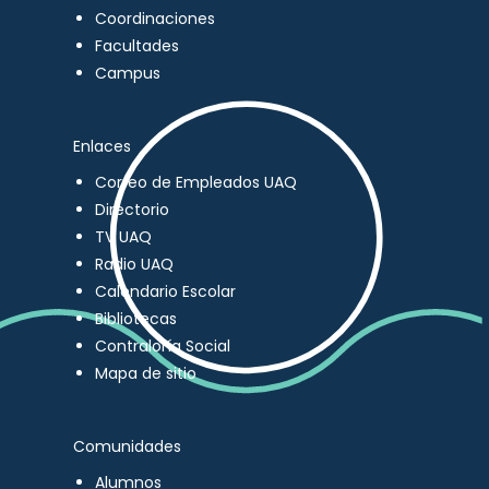
Coordinaciones
Facultades
Campus
Enlaces
Correo de Empleados UAQ
Directorio
TV UAQ
Radio UAQ
Calendario Escolar
Bibliotecas
Contraloría Social
Mapa de sitio
Comunidades
Alumnos