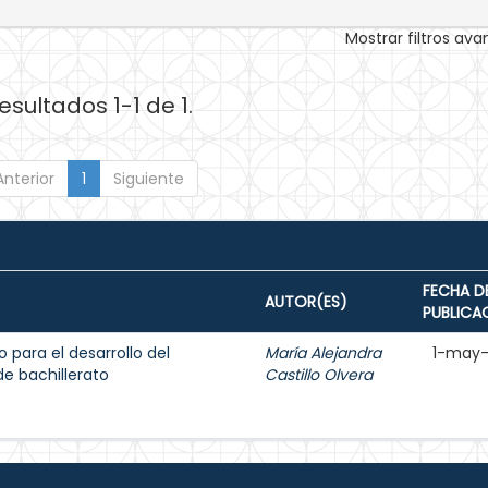
Mostrar filtros av
esultados 1-1 de 1.
Anterior
1
Siguiente
FECHA D
AUTOR(ES)
PUBLICA
o para el desarrollo del
María Alejandra
1-may
e bachillerato
Castillo Olvera