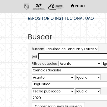
INICIO
Skip
REPOSITORIO INSTITUCIONAL UAQ
navigation
Buscar
Buscar:
por
Filtros actuales:
Comenzar nueva busqueda