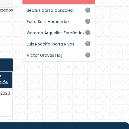
anzados
Beatriz Garza González
1
Edita Solís Hernández
1
Gerardo Argüelles Fernández
1
Luis Rodolfo Ibarra Rivas
1
Víctor Grovas Haij
1
E
CIÓN
-2020