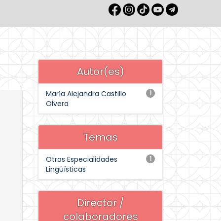
Autor(es)
María Alejandra Castillo
1
Olvera
Temas
Otras Especialidades
1
Lingüísticas
Director /
colaboradores