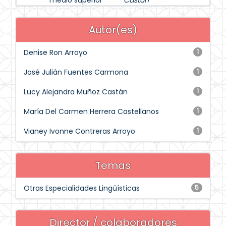
medio superior
Castán
Autor(es)
Denise Ron Arroyo
1
José Julián Fuentes Carmona
1
Lucy Alejandra Muñoz Castán
1
María Del Carmen Herrera Castellanos
1
Vianey Ivonne Contreras Arroyo
1
Temas
Otras Especialidades Lingüísticas
5
Director / colaboradores