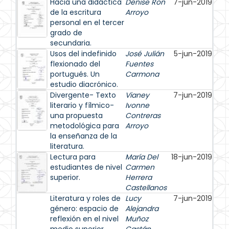
Hacia una didáctica
Denise Ron
7-jun-2019
de la escritura
Arroyo
personal en el tercer
grado de
secundaria.
Usos del indefinido
José Julián
5-jun-2019
flexionado del
Fuentes
portugués. Un
Carmona
estudio diacrónico.
Divergente- Texto
Vianey
7-jun-2019
literario y fílmico-
Ivonne
una propuesta
Contreras
metodológica para
Arroyo
la enseñanza de la
literatura.
Lectura para
María Del
18-jun-2019
estudiantes de nivel
Carmen
superior.
Herrera
Castellanos
Literatura y roles de
Lucy
7-jun-2019
género: espacio de
Alejandra
reflexión en el nivel
Muñoz