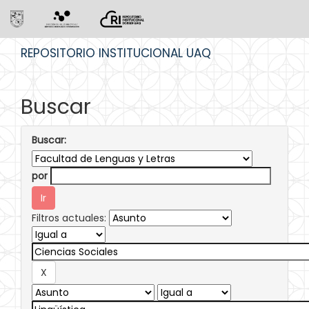
Skip
REPOSITORIO INSTITUCIONAL UAQ
navigation
Buscar
Buscar:
por
Filtros actuales: