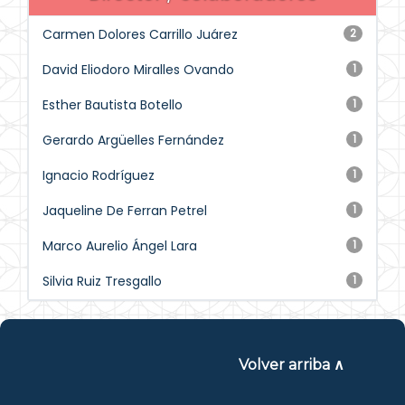
Carmen Dolores Carrillo Juárez
2
David Eliodoro Miralles Ovando
1
Esther Bautista Botello
1
Gerardo Argüelles Fernández
1
Ignacio Rodríguez
1
Jaqueline De Ferran Petrel
1
Marco Aurelio Ángel Lara
1
Silvia Ruiz Tresgallo
1
Volver arriba ∧