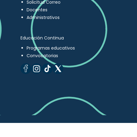
Solicitud Correo
Docentes
Administrativos
Educación Continua
Programas educativos
Convocatorias