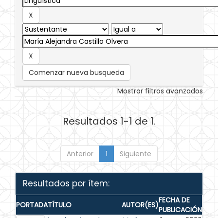
Comenzar nueva busqueda
Mostrar filtros avanzados
Resultados 1-1 de 1.
Anterior
1
Siguiente
Resultados por ítem:
FECHA DE
PORTADA
TÍTULO
AUTOR(ES)
PUBLICACIÓN