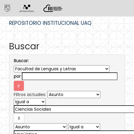
Skip
REPOSITORIO INSTITUCIONAL UAQ
navigation
Buscar
Buscar:
por
Filtros actuales: