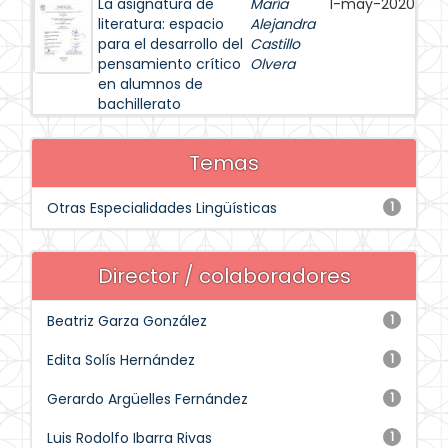
La asignatura de
María
1-may-2020
literatura: espacio
Alejandra
para el desarrollo del
Castillo
pensamiento crítico
Olvera
en alumnos de
bachillerato
Temas
Otras Especialidades Lingüísticas
1
Director / colaboradores
Beatriz Garza González
1
Edita Solís Hernández
1
Gerardo Argüelles Fernández
1
Luis Rodolfo Ibarra Rivas
1