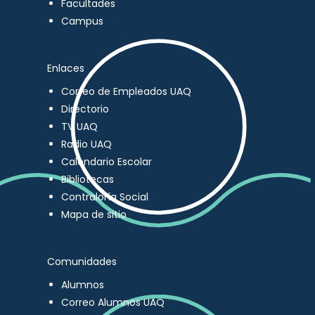
Facultades
Campus
Enlaces
Correo de Empleados UAQ
Directorio
TV UAQ
Radio UAQ
Calendario Escolar
Bibliotecas
Contraloría Social
Mapa de sitio
Comunidades
Alumnos
Correo Alumnos UAQ