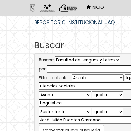
INICIO
Skip
REPOSITORIO INSTITUCIONAL UAQ
navigation
Buscar
Buscar:
por
Filtros actuales:
Comenzar nueva busqueda