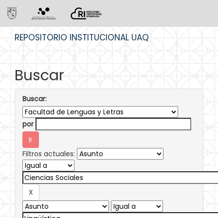
Skip
REPOSITORIO INSTITUCIONAL UAQ
navigation
Buscar
Buscar:
por
Filtros actuales: