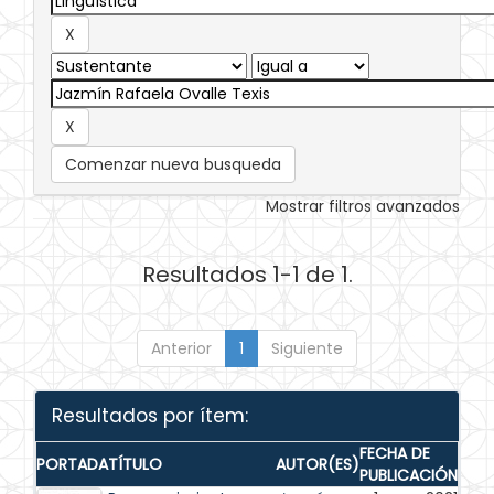
Comenzar nueva busqueda
Mostrar filtros avanzados
Resultados 1-1 de 1.
Anterior
1
Siguiente
Resultados por ítem:
FECHA DE
PORTADA
TÍTULO
AUTOR(ES)
PUBLICACIÓN