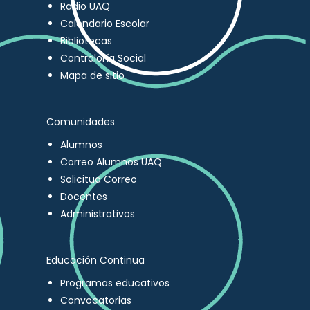
Radio UAQ
Calendario Escolar
Bibliotecas
Contraloría Social
Mapa de sitio
Comunidades
Alumnos
Correo Alumnos UAQ
Solicitud Correo
Docentes
Administrativos
Educación Continua
Programas educativos
Convocatorias