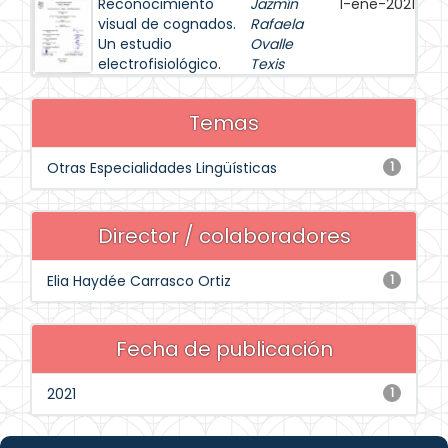
Reconocimiento
Jazmín
1-ene-2021
visual de cognados.
Rafaela
Un estudio
Ovalle
electrofisiológico.
Texis
Temas
Otras Especialidades Lingüísticas
1
Director / colaboradores
Elia Haydée Carrasco Ortiz
1
Fecha de publicación
2021
1