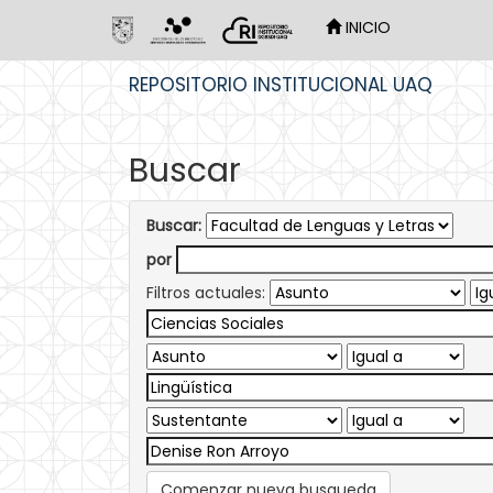
INICIO
Skip
REPOSITORIO INSTITUCIONAL UAQ
navigation
Buscar
Buscar:
por
Filtros actuales:
Comenzar nueva busqueda