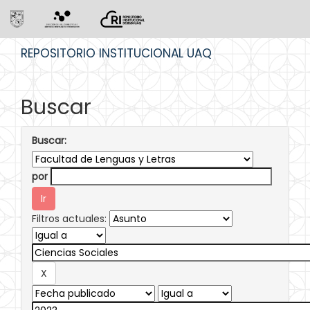
Skip
REPOSITORIO INSTITUCIONAL UAQ
navigation
Buscar
Buscar:
por
Filtros actuales: