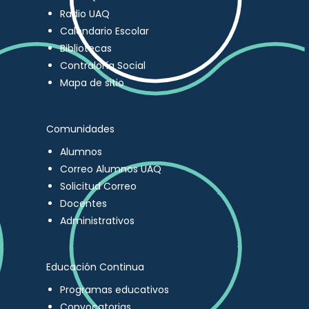
Radio UAQ
Calendario Escolar
Bibliotecas
Contraloría Social
Mapa de sitio
Comunidades
Alumnos
Correo Alumnos UAQ
Solicitud Correo
Docentes
Administrativos
Educación Continua
Programas educativos
Convocatorias