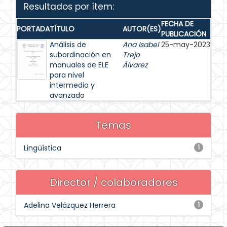
Resultados por ítem:
FECHA DE
PORTADA
TÍTULO
AUTOR(ES)
PUBLICACIÓN
Análisis de
Ana Isabel
25-may-2023
subordinación en
Trejo
manuales de ELE
Álvarez
para nivel
intermedio y
avanzado
Temas
Lingüística
1
Director / colaboradores
Adelina Velázquez Herrera
1