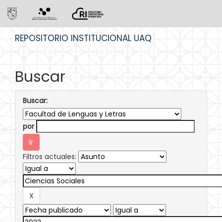
Skip
REPOSITORIO INSTITUCIONAL UAQ
navigation
Buscar
Buscar:
por
Filtros actuales: