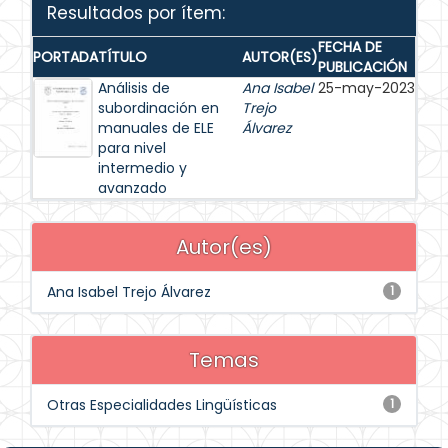
Resultados por ítem:
FECHA DE
PORTADA
TÍTULO
AUTOR(ES)
PUBLICACIÓN
Análisis de
Ana Isabel
25-may-2023
subordinación en
Trejo
manuales de ELE
Álvarez
para nivel
intermedio y
avanzado
Autor(es)
Ana Isabel Trejo Álvarez
1
Temas
Otras Especialidades Lingüísticas
1