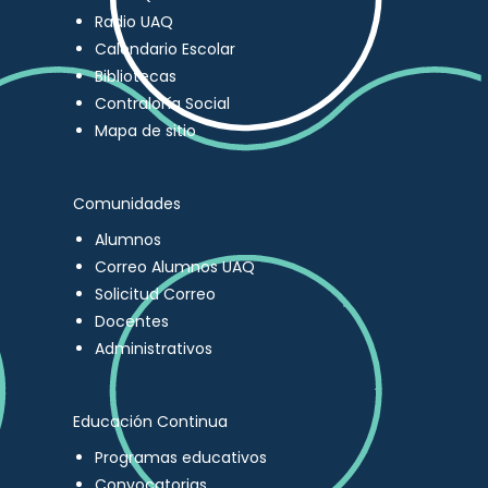
Radio UAQ
Calendario Escolar
Bibliotecas
Contraloría Social
Mapa de sitio
Comunidades
Alumnos
Correo Alumnos UAQ
Solicitud Correo
Docentes
Administrativos
Educación Continua
Programas educativos
Convocatorias