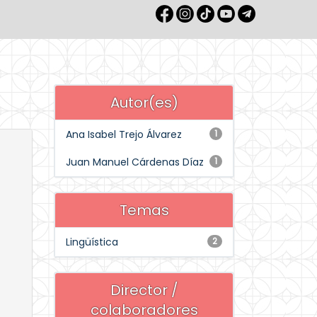
Autor(es)
Ana Isabel Trejo Álvarez
1
Juan Manuel Cárdenas Díaz
1
Temas
Lingüística
2
Director /
colaboradores