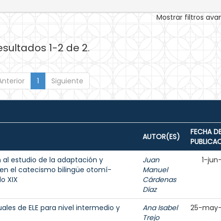
Mostrar filtros av
esultados 1-2 de 2.
Anterior
1
Siguiente
FECHA D
AUTOR(ES)
PUBLICA
al estudio de la adaptación y
Juan
1-jun
 en el catecismo bilingüe otomí-
Manuel
lo XIX
Cárdenas
Díaz
ales de ELE para nivel intermedio y
Ana Isabel
25-may-
Trejo