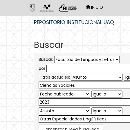
INICIO
Skip
REPOSITORIO INSTITUCIONAL UAQ
navigation
Buscar
Buscar:
por
Filtros actuales:
Comenzar nueva busqueda