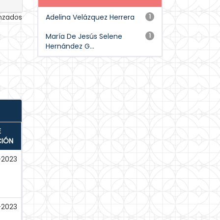
anzados
Adelina Velázquez Herrera
1
María De Jesús Selene
1
Hernández G...
E
CIÓN
-2023
2023