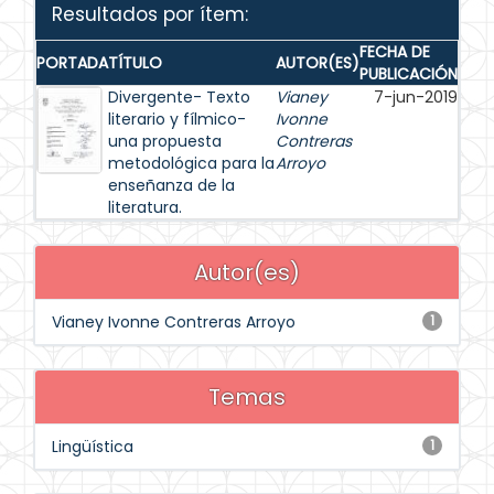
Resultados por ítem:
FECHA DE
PORTADA
TÍTULO
AUTOR(ES)
PUBLICACIÓN
Divergente- Texto
Vianey
7-jun-2019
literario y fílmico-
Ivonne
una propuesta
Contreras
metodológica para la
Arroyo
enseñanza de la
literatura.
Autor(es)
Vianey Ivonne Contreras Arroyo
1
Temas
Lingüística
1