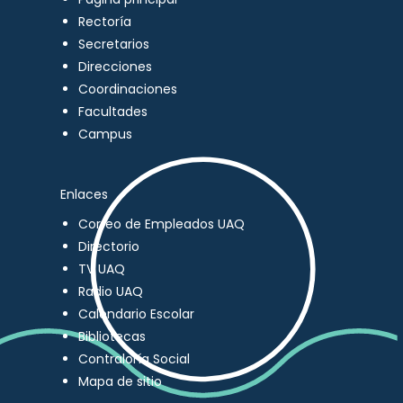
Rectoría
Secretarios
Direcciones
Coordinaciones
Facultades
Campus
Enlaces
Correo de Empleados UAQ
Directorio
TV UAQ
Radio UAQ
Calendario Escolar
Bibliotecas
Contraloría Social
Mapa de sitio