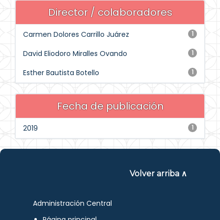
Director / colaboradores
Carmen Dolores Carrillo Juárez
1
David Eliodoro Miralles Ovando
1
Esther Bautista Botello
1
Fecha de publicación
2019
1
Volver arriba ∧
Administración Central
Página principal