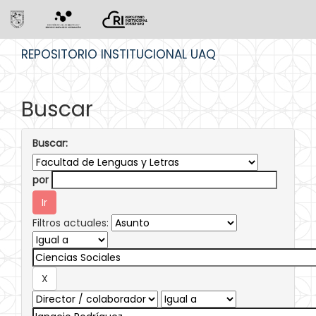
Skip
REPOSITORIO INSTITUCIONAL UAQ
navigation
Buscar
Buscar:
por
Filtros actuales: