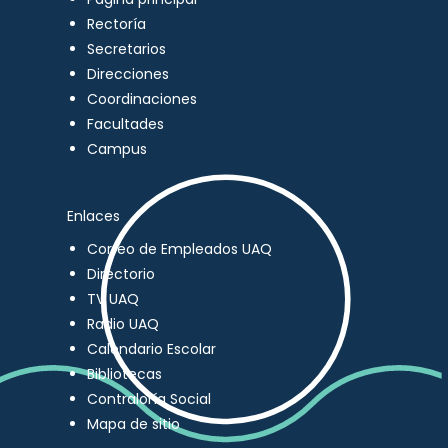
Rectoría
Secretarios
Direcciones
Coordinaciones
Facultades
Campus
Enlaces
Correo de Empleados UAQ
Directorio
TV UAQ
Radio UAQ
Calendario Escolar
Bibliotecas
Contraloría Social
Mapa de sitio