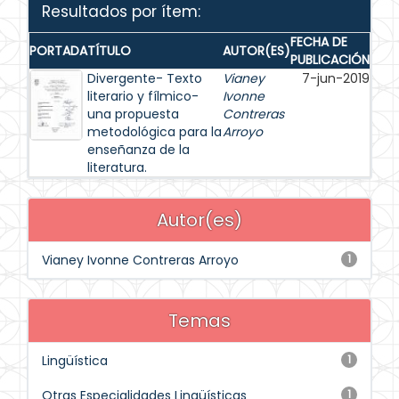
Resultados por ítem:
FECHA DE
PORTADA
TÍTULO
AUTOR(ES)
PUBLICACIÓN
Divergente- Texto
Vianey
7-jun-2019
literario y fílmico-
Ivonne
una propuesta
Contreras
metodológica para la
Arroyo
enseñanza de la
literatura.
Autor(es)
Vianey Ivonne Contreras Arroyo
1
Temas
Lingüística
1
Otras Especialidades Lingüísticas
1