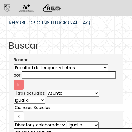
Skip
REPOSITORIO INSTITUCIONAL UAQ
navigation
Buscar
Buscar:
por
Filtros actuales: