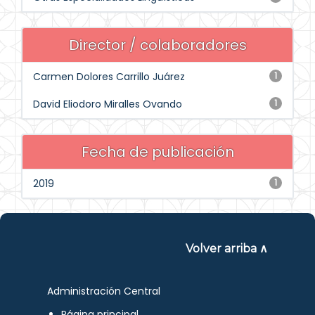
Director / colaboradores
Carmen Dolores Carrillo Juárez
1
David Eliodoro Miralles Ovando
1
Fecha de publicación
2019
1
Volver arriba ∧
Administración Central
Página principal