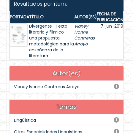
Resultados por ítem:
FECHA DE
PORTADA
TÍTULO
AUTOR(ES)
PUBLICACIÓN
Divergente- Texto
Vianey
7-jun-2019
literario y fílmico-
Ivonne
una propuesta
Contreras
metodológica para la
Arroyo
enseñanza de la
literatura.
Autor(es)
Vianey Ivonne Contreras Arroyo
1
Temas
Lingüística
1
Otras Especialidades Lingüísticas
1