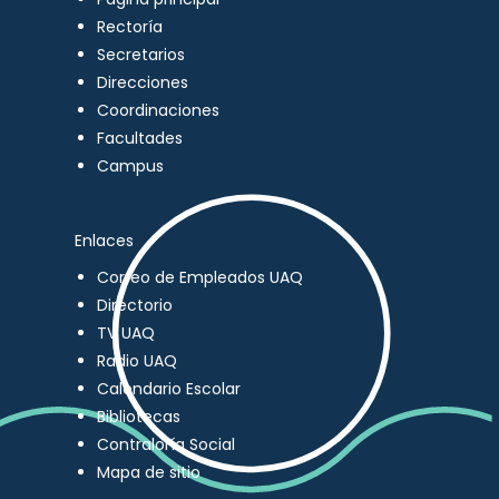
Rectoría
Secretarios
Direcciones
Coordinaciones
Facultades
Campus
Enlaces
Correo de Empleados UAQ
Directorio
TV UAQ
Radio UAQ
Calendario Escolar
Bibliotecas
Contraloría Social
Mapa de sitio