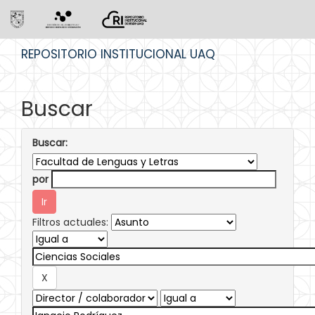
Skip
REPOSITORIO INSTITUCIONAL UAQ
navigation
Buscar
Buscar:
por
Filtros actuales: