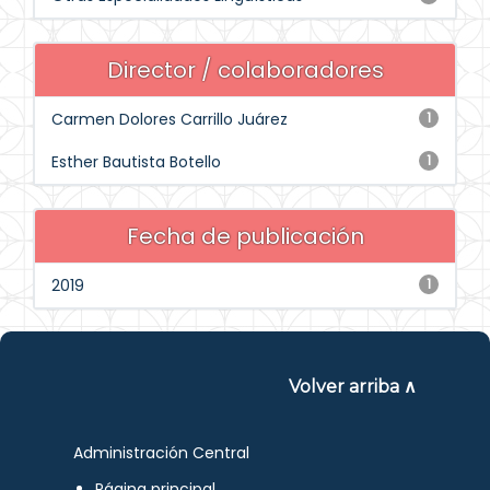
Director / colaboradores
Carmen Dolores Carrillo Juárez
1
Esther Bautista Botello
1
Fecha de publicación
2019
1
Volver arriba ∧
Administración Central
Página principal