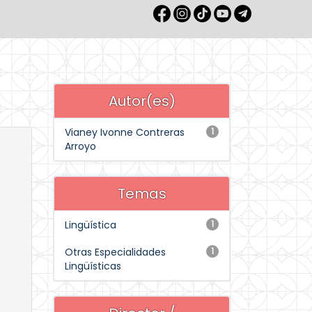
Autor(es)
Vianey Ivonne Contreras
1
Arroyo
Temas
Lingüística
1
Otras Especialidades
1
Lingüísticas