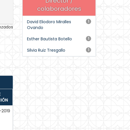
Director /
colaboradores
David Eliodoro Miralles
1
anzados
Ovando
Esther Bautista Botello
1
Silvia Ruiz Tresgallo
1
E
CIÓN
-2019