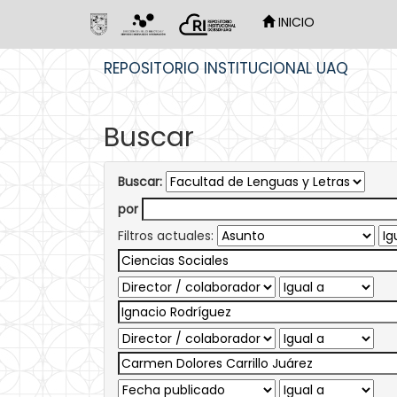
INICIO
Skip
REPOSITORIO INSTITUCIONAL UAQ
navigation
Buscar
Buscar:
por
Filtros actuales: