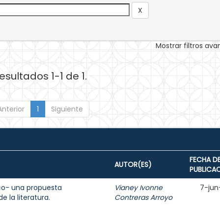
Mostrar filtros av
esultados 1-1 de 1.
Anterior
1
Siguiente
FECHA D
AUTOR(ES)
PUBLICA
ico- una propuesta
Vianey Ivonne
7-jun
 la literatura.
Contreras Arroyo