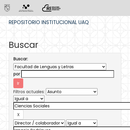
Skip
REPOSITORIO INSTITUCIONAL UAQ
navigation
Buscar
Buscar:
por
Filtros actuales: