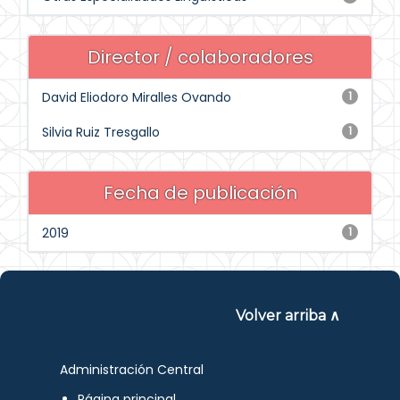
Director / colaboradores
David Eliodoro Miralles Ovando
1
Silvia Ruiz Tresgallo
1
Fecha de publicación
2019
1
Volver arriba ∧
Administración Central
Página principal