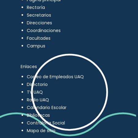
Rectoría
Secretarios
Direcciones
Coordinaciones
Facultades
Campus
Enlaces
Correo de Empleados UAQ
Directorio
TV UAQ
Radio UAQ
Calendario Escolar
Bibliotecas
Contraloría Social
Mapa de sitio