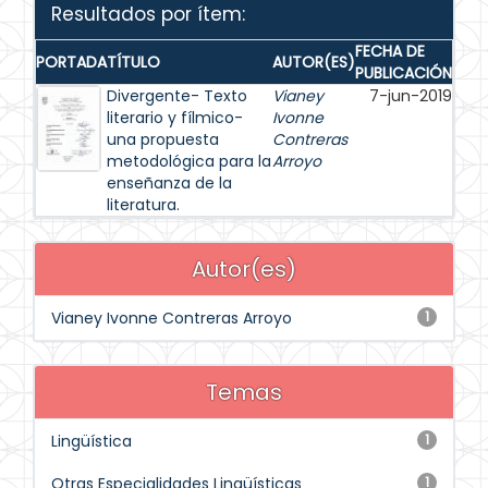
Resultados por ítem:
FECHA DE
PORTADA
TÍTULO
AUTOR(ES)
PUBLICACIÓN
Divergente- Texto
Vianey
7-jun-2019
literario y fílmico-
Ivonne
una propuesta
Contreras
metodológica para la
Arroyo
enseñanza de la
literatura.
Autor(es)
Vianey Ivonne Contreras Arroyo
1
Temas
Lingüística
1
Otras Especialidades Lingüísticas
1