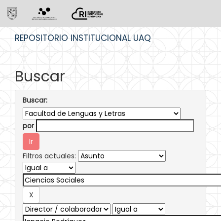
Skip
REPOSITORIO INSTITUCIONAL UAQ
navigation
Buscar
Buscar:
por
Filtros actuales: