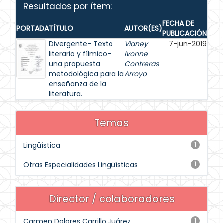
Resultados por ítem:
FECHA DE
PORTADA
TÍTULO
AUTOR(ES)
PUBLICACIÓN
Divergente- Texto
Vianey
7-jun-2019
literario y fílmico-
Ivonne
una propuesta
Contreras
metodológica para la
Arroyo
enseñanza de la
literatura.
Temas
Lingüística
1
Otras Especialidades Lingüísticas
1
Director / colaboradores
Carmen Dolores Carrillo Juárez
1