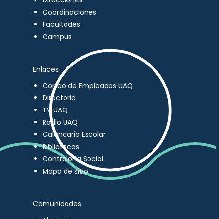
Direcciones
Coordinaciones
Facultades
Campus
Enlaces
Correo de Empleados UAQ
Directorio
TV UAQ
Radio UAQ
Calendario Escolar
Bibliotecas
Contraloría Social
Mapa de sitio
Comunidades