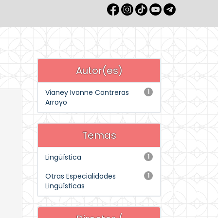
Autor(es)
Vianey Ivonne Contreras
1
Arroyo
Temas
Lingüística
1
Otras Especialidades
1
Lingüísticas