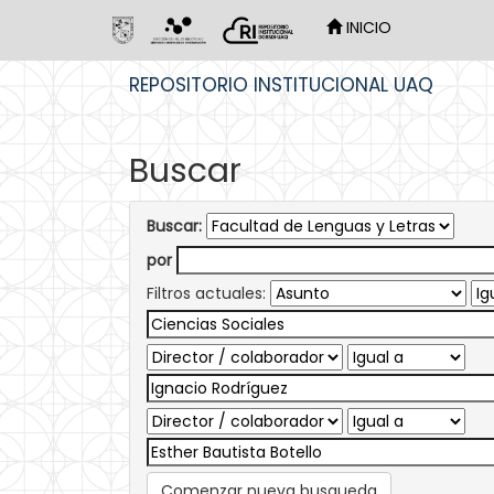
INICIO
Skip
REPOSITORIO INSTITUCIONAL UAQ
navigation
Buscar
Buscar:
por
Filtros actuales:
Comenzar nueva busqueda