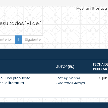
Mostrar filtros av
esultados 1-1 de 1.
Anterior
1
Siguiente
FECHA D
AUTOR(ES)
PUBLICA
ico- una propuesta
Vianey Ivonne
7-jun
 la literatura.
Contreras Arroyo