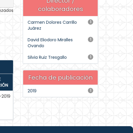
Director /
colaboradores
anzados
Carmen Dolores Carrillo
1
Juárez
David Eliodoro Miralles
1
Ovando
Silvia Ruiz Tresgallo
1
Fecha de publicación
E
CIÓN
2019
1
-2019