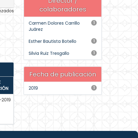
Director /
colaboradores
anzados
Carmen Dolores Carrillo
1
Juárez
Esther Bautista Botello
1
Silvia Ruiz Tresgallo
1
Fecha de publicación
E
2019
1
CIÓN
-2019