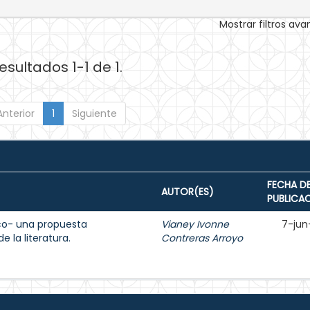
Mostrar filtros av
esultados 1-1 de 1.
Anterior
1
Siguiente
FECHA D
AUTOR(ES)
PUBLICA
ico- una propuesta
Vianey Ivonne
7-jun
 la literatura.
Contreras Arroyo