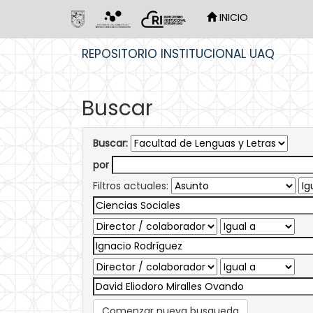
INICIO
Skip
REPOSITORIO INSTITUCIONAL UAQ
navigation
Buscar
Buscar:
por
Filtros actuales:
Comenzar nueva busqueda