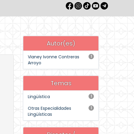
Autor(es)
Vianey Ivonne Contreras
1
Arroyo
Temas
Lingüística
1
Otras Especialidades
1
Lingüísticas