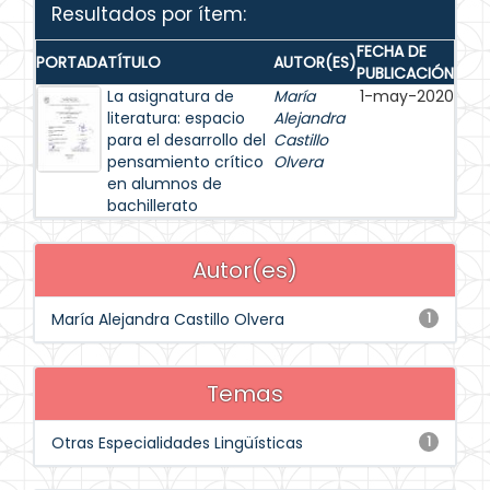
Resultados por ítem:
FECHA DE
PORTADA
TÍTULO
AUTOR(ES)
PUBLICACIÓN
La asignatura de
María
1-may-2020
literatura: espacio
Alejandra
para el desarrollo del
Castillo
pensamiento crítico
Olvera
en alumnos de
bachillerato
Autor(es)
María Alejandra Castillo Olvera
1
Temas
Otras Especialidades Lingüísticas
1