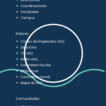
Direcciones
Coordinaciones
Facultades
Campus
Enlaces
Correo de Empleados UAQ
Directorio
TV UAQ
Radio UAQ
Calendario Escolar
Bibliotecas
Contraloría Social
Mapa de sitio
Comunidades