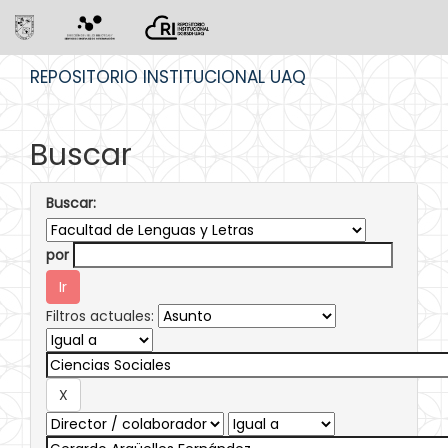
Skip
REPOSITORIO INSTITUCIONAL UAQ
navigation
Buscar
Buscar:
por
Filtros actuales: