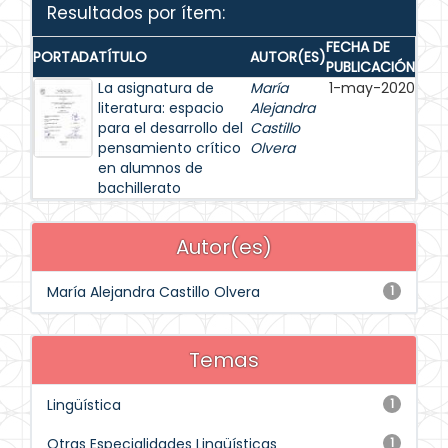
Resultados por ítem:
FECHA DE
PORTADA
TÍTULO
AUTOR(ES)
PUBLICACIÓN
La asignatura de
María
1-may-2020
literatura: espacio
Alejandra
para el desarrollo del
Castillo
pensamiento crítico
Olvera
en alumnos de
bachillerato
Autor(es)
María Alejandra Castillo Olvera
1
Temas
Lingüística
1
Otras Especialidades Lingüísticas
1