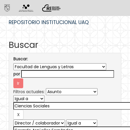
Skip
REPOSITORIO INSTITUCIONAL UAQ
navigation
Buscar
Buscar:
por
Filtros actuales: