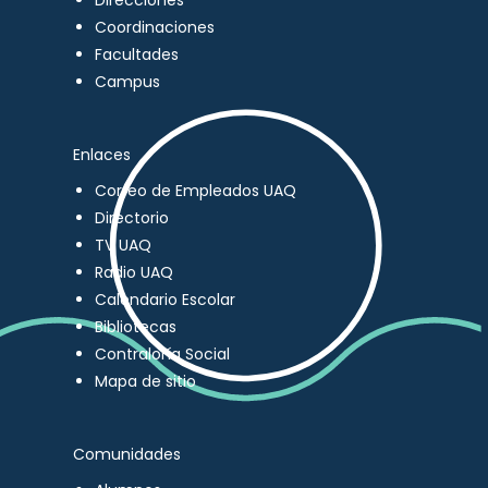
Direcciones
Coordinaciones
Facultades
Campus
Enlaces
Correo de Empleados UAQ
Directorio
TV UAQ
Radio UAQ
Calendario Escolar
Bibliotecas
Contraloría Social
Mapa de sitio
Comunidades