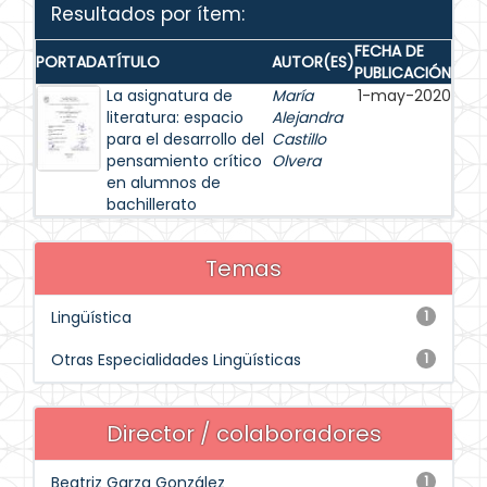
Resultados por ítem:
FECHA DE
PORTADA
TÍTULO
AUTOR(ES)
PUBLICACIÓN
La asignatura de
María
1-may-2020
literatura: espacio
Alejandra
para el desarrollo del
Castillo
pensamiento crítico
Olvera
en alumnos de
bachillerato
Temas
Lingüística
1
Otras Especialidades Lingüísticas
1
Director / colaboradores
Beatriz Garza González
1