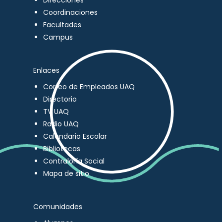
Direcciones
Coordinaciones
Facultades
Campus
Enlaces
Correo de Empleados UAQ
Directorio
TV UAQ
Radio UAQ
Calendario Escolar
Bibliotecas
Contraloría Social
Mapa de sitio
Comunidades