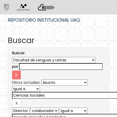
Skip
REPOSITORIO INSTITUCIONAL UAQ
navigation
Buscar
Buscar:
por
Filtros actuales: