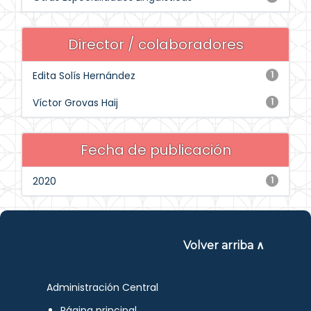
Director / colaboradores
Edita Solís Hernández
1
Víctor Grovas Haij
1
Fecha de publicación
2020
1
Volver arriba ∧
Administración Central
Página principal