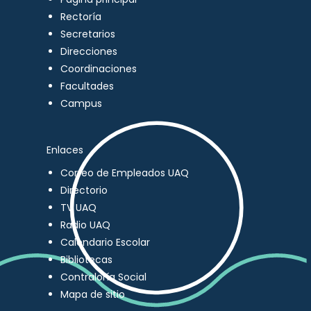
Rectoría
Secretarios
Direcciones
Coordinaciones
Facultades
Campus
Enlaces
Correo de Empleados UAQ
Directorio
TV UAQ
Radio UAQ
Calendario Escolar
Bibliotecas
Contraloría Social
Mapa de sitio