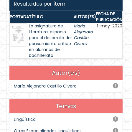
Resultados por ítem:
FECHA DE
PORTADA
TÍTULO
AUTOR(ES)
PUBLICACIÓN
La asignatura de
María
1-may-2020
literatura: espacio
Alejandra
para el desarrollo del
Castillo
pensamiento crítico
Olvera
en alumnos de
bachillerato
Autor(es)
María Alejandra Castillo Olvera
1
Temas
Lingüística
1
Otras Especialidades Lingüísticas
1