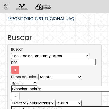
Skip
REPOSITORIO INSTITUCIONAL UAQ
navigation
Buscar
Buscar:
por
Filtros actuales: