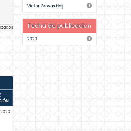
Víctor Grovas Haij
1
Fecha de publicación
anzados
2020
1
E
CIÓN
-2020