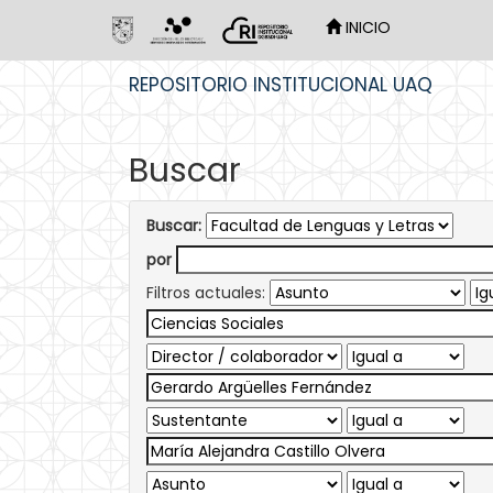
INICIO
Skip
REPOSITORIO INSTITUCIONAL UAQ
navigation
Buscar
Buscar:
por
Filtros actuales: