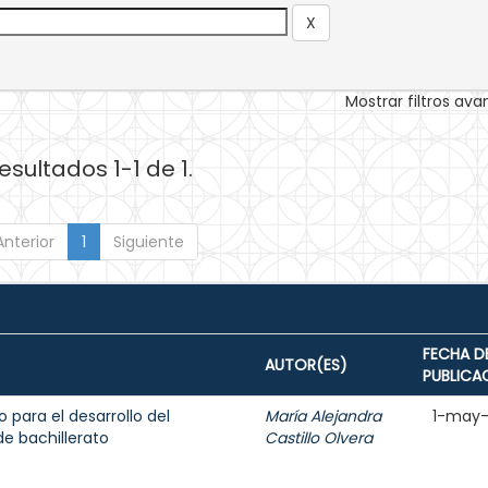
Mostrar filtros av
esultados 1-1 de 1.
Anterior
1
Siguiente
FECHA D
AUTOR(ES)
PUBLICA
o para el desarrollo del
María Alejandra
1-may
e bachillerato
Castillo Olvera