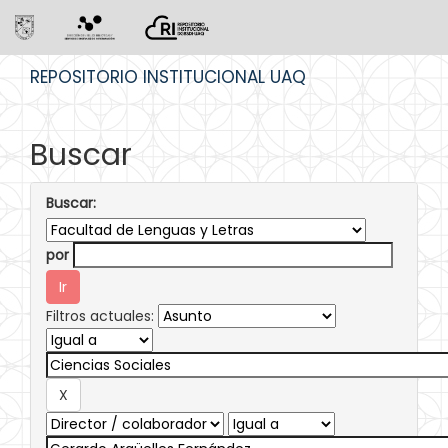
Skip
REPOSITORIO INSTITUCIONAL UAQ
navigation
Buscar
Buscar:
por
Filtros actuales: