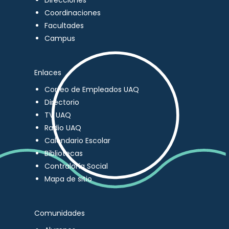
Direcciones
Coordinaciones
Facultades
Campus
Enlaces
Correo de Empleados UAQ
Directorio
TV UAQ
Radio UAQ
Calendario Escolar
Bibliotecas
Contraloría Social
Mapa de sitio
Comunidades