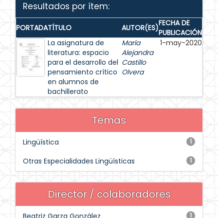
Resultados por ítem:
FECHA DE
PORTADA
TÍTULO
AUTOR(ES)
PUBLICACIÓN
La asignatura de
María
1-may-2020
literatura: espacio
Alejandra
para el desarrollo del
Castillo
pensamiento crítico
Olvera
en alumnos de
bachillerato
Temas
Lingüística
1
Otras Especialidades Lingüísticas
1
Director / colaboradores
Beatriz Garza González
1