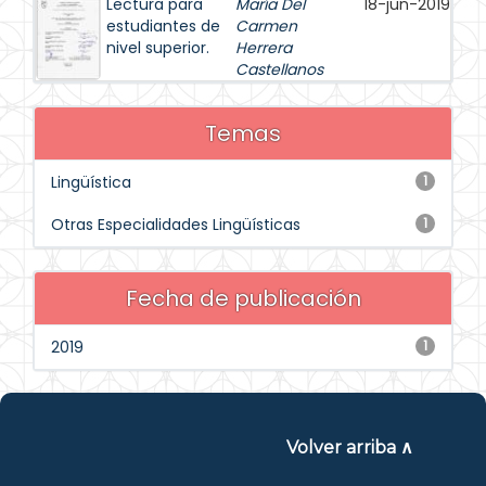
Lectura para
María Del
18-jun-2019
estudiantes de
Carmen
nivel superior.
Herrera
Castellanos
Temas
Lingüística
1
Otras Especialidades Lingüísticas
1
Fecha de publicación
2019
1
Volver arriba ∧