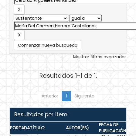
Comenzar nueva busqueda
Mostrar filtros avanzados
Resultados 1-1 de 1.
Anterior
1
Siguiente
Resultados por ítem:
FECHA DE
PORTADA
TÍTULO
AUTOR(ES)
PUBLICACIÓN