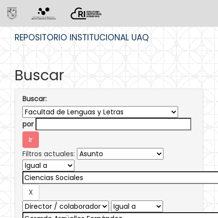
Skip
REPOSITORIO INSTITUCIONAL UAQ
navigation
Buscar
Buscar:
por
Filtros actuales: