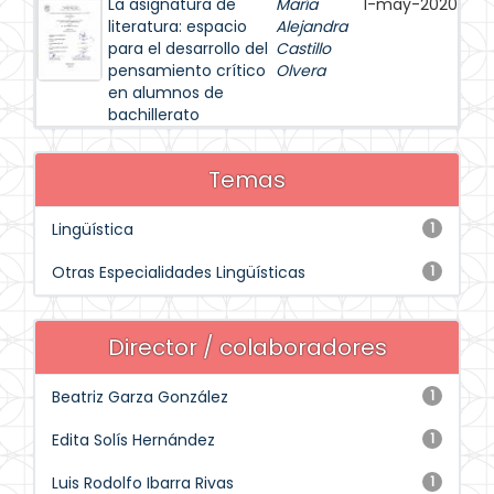
La asignatura de
María
1-may-2020
literatura: espacio
Alejandra
para el desarrollo del
Castillo
pensamiento crítico
Olvera
en alumnos de
bachillerato
Temas
Lingüística
1
Otras Especialidades Lingüísticas
1
Director / colaboradores
Beatriz Garza González
1
Edita Solís Hernández
1
Luis Rodolfo Ibarra Rivas
1