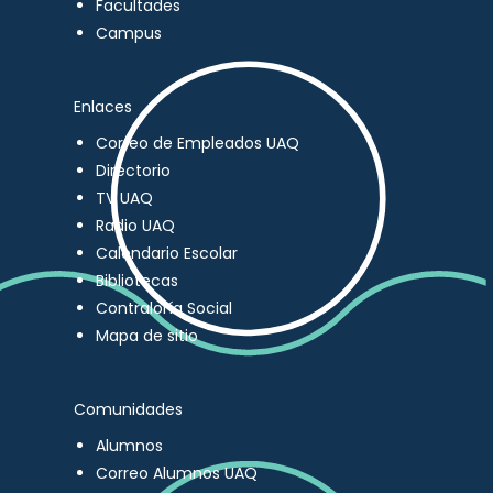
Facultades
Campus
Enlaces
Correo de Empleados UAQ
Directorio
TV UAQ
Radio UAQ
Calendario Escolar
Bibliotecas
Contraloría Social
Mapa de sitio
Comunidades
Alumnos
Correo Alumnos UAQ