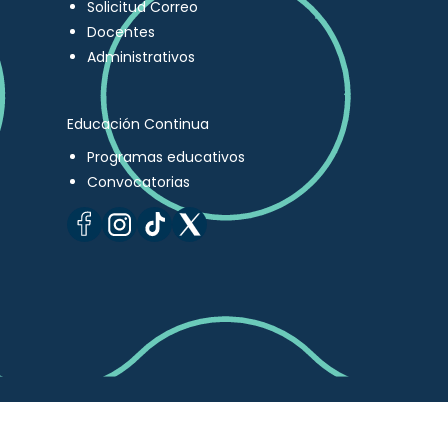
Solicitud Correo
Docentes
Administrativos
Educación Continua
Programas educativos
Convocatorias