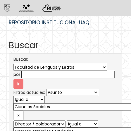
Skip
REPOSITORIO INSTITUCIONAL UAQ
navigation
Buscar
Buscar:
por
Filtros actuales: