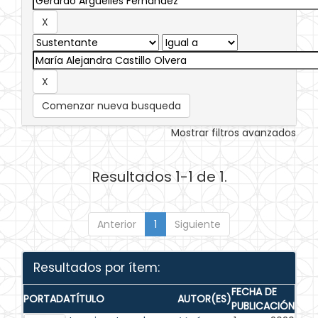
Comenzar nueva busqueda
Mostrar filtros avanzados
Resultados 1-1 de 1.
Anterior
1
Siguiente
Resultados por ítem:
FECHA DE
PORTADA
TÍTULO
AUTOR(ES)
PUBLICACIÓN