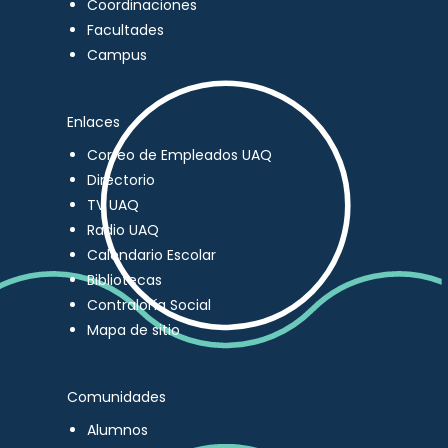
Coordinaciones
Facultades
Campus
Enlaces
Correo de Empleados UAQ
Directorio
TV UAQ
Radio UAQ
Calendario Escolar
Bibliotecas
Contraloría Social
Mapa de sitio
Comunidades
Alumnos