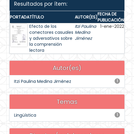
Resultados por ítem:
FECHA DE
PORTADA
TÍTULO
AUTOR(ES)
PUBLICACIÓN
Efecto de los
Itzi Paulina
1-ene-2022
conectores casuales
Medina
y adversativos sobre
Jiménez
la comprensión
lectora
Autor(es)
Itzi Paulina Medina Jiménez
1
Temas
Lingüística
1