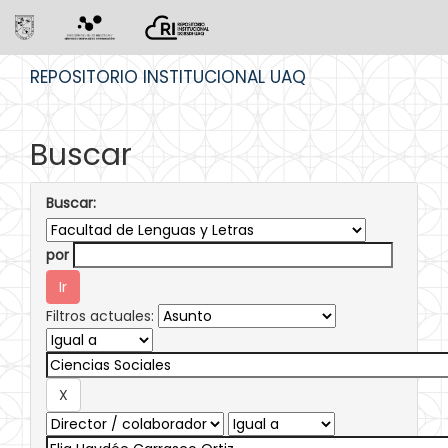
Skip
REPOSITORIO INSTITUCIONAL UAQ
navigation
Buscar
Buscar:
por
Filtros actuales: