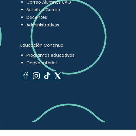
Correo Alumnos UAQ
Solicitud Correo
Docentes
Administrativos
Educación Continua
Programas educativos
Convocatorias