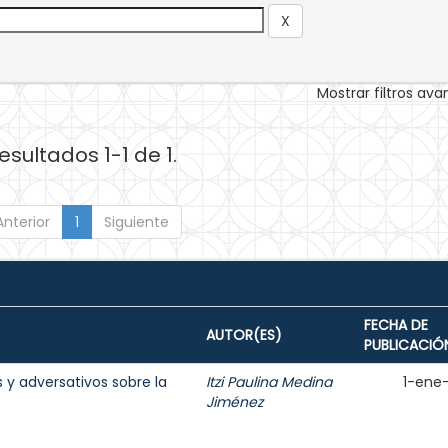
Mostrar filtros av
esultados 1-1 de 1.
Anterior
1
Siguiente
FECHA DE
AUTOR(ES)
PUBLICACIÓ
 y adversativos sobre la
Itzi Paulina Medina
1-ene
Jiménez