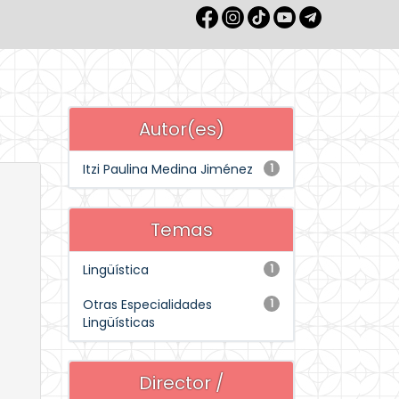
Autor(es)
Itzi Paulina Medina Jiménez
1
Temas
Lingüística
1
Otras Especialidades
1
Lingüísticas
Director /