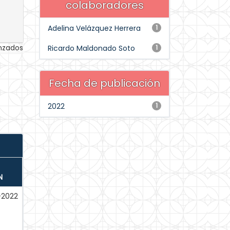
colaboradores
Adelina Velázquez Herrera
1
anzados
Ricardo Maldonado Soto
1
Fecha de publicación
2022
1
N
-2022