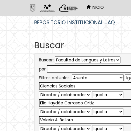
INICIO
Skip
REPOSITORIO INSTITUCIONAL UAQ
navigation
Buscar
Buscar:
por
Filtros actuales: