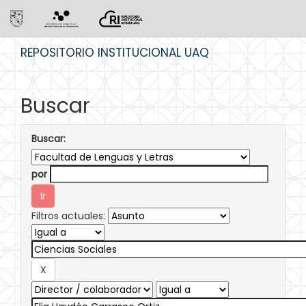
Skip
REPOSITORIO INSTITUCIONAL UAQ
navigation
Buscar
Buscar:
por
Filtros actuales: