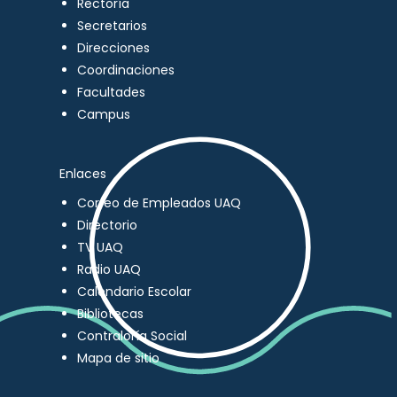
Rectoría
Secretarios
Direcciones
Coordinaciones
Facultades
Campus
Enlaces
Correo de Empleados UAQ
Directorio
TV UAQ
Radio UAQ
Calendario Escolar
Bibliotecas
Contraloría Social
Mapa de sitio