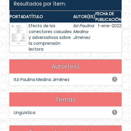
Resultados por ítem:
FECHA DE
PORTADA
TÍTULO
AUTOR(ES)
PUBLICACIÓN
Efecto de los
Itzi Paulina
1-ene-2022
conectores casuales
Medina
y adversativos sobre
Jiménez
la comprensión
lectora
Autor(es)
Itzi Paulina Medina Jiménez
1
Temas
Lingüística
1