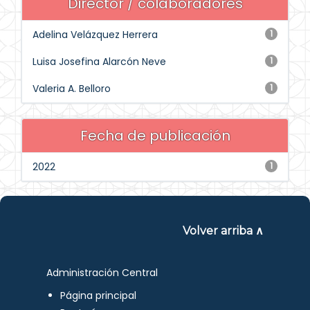
Director / colaboradores
Adelina Velázquez Herrera
1
Luisa Josefina Alarcón Neve
1
Valeria A. Belloro
1
Fecha de publicación
2022
1
Volver arriba ∧
Administración Central
Página principal