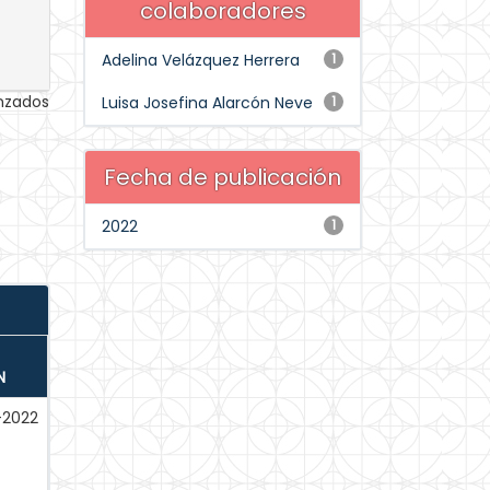
colaboradores
Adelina Velázquez Herrera
1
anzados
Luisa Josefina Alarcón Neve
1
Fecha de publicación
2022
1
N
-2022