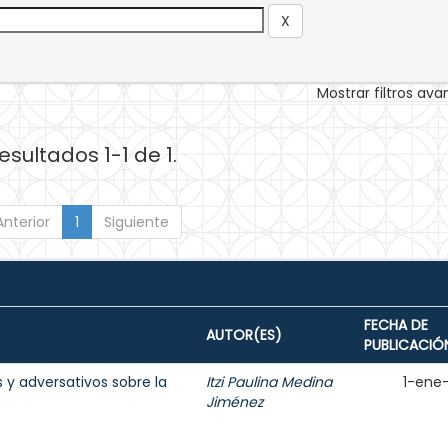
Mostrar filtros av
esultados 1-1 de 1.
Anterior
1
Siguiente
FECHA DE
AUTOR(ES)
PUBLICACIÓ
 y adversativos sobre la
Itzi Paulina Medina
1-ene
Jiménez