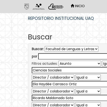
INICIO
Skip
REPOSITORIO INSTITUCIONAL UAQ
navigation
Buscar
Buscar:
por
Filtros actuales: