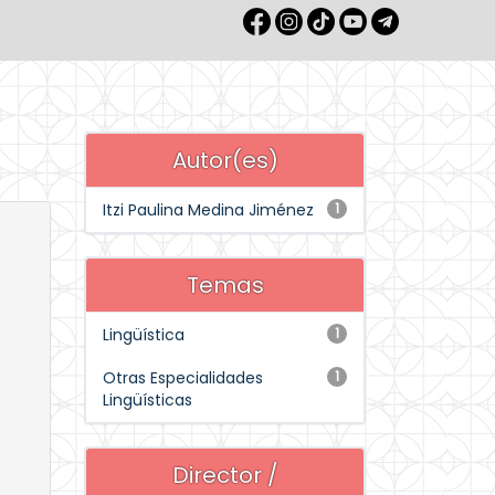
Autor(es)
Itzi Paulina Medina Jiménez
1
Temas
Lingüística
1
Otras Especialidades
1
Lingüísticas
Director /