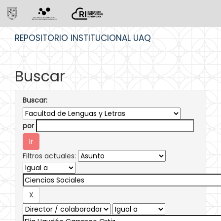
Skip
REPOSITORIO INSTITUCIONAL UAQ
navigation
Buscar
Buscar:
por
Filtros actuales: