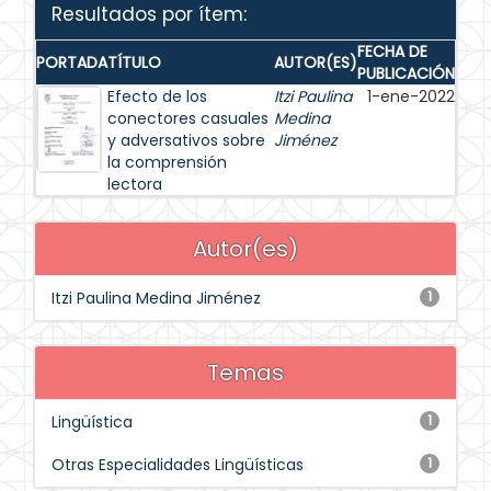
Resultados por ítem:
FECHA DE
PORTADA
TÍTULO
AUTOR(ES)
PUBLICACIÓN
Efecto de los
Itzi Paulina
1-ene-2022
conectores casuales
Medina
y adversativos sobre
Jiménez
la comprensión
lectora
Autor(es)
Itzi Paulina Medina Jiménez
1
Temas
Lingüística
1
Otras Especialidades Lingüísticas
1