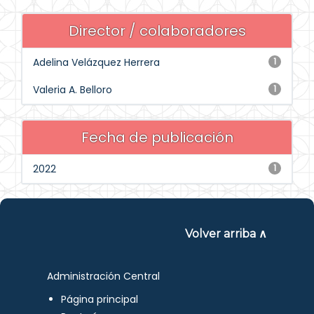
Director / colaboradores
Adelina Velázquez Herrera
1
Valeria A. Belloro
1
Fecha de publicación
2022
1
Volver arriba ∧
Administración Central
Página principal