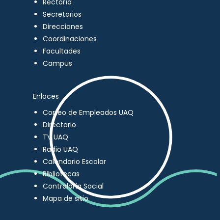
Rectoría
Secretarios
Direcciones
Coordinaciones
Facultades
Campus
Enlaces
Correo de Empleados UAQ
Directorio
TV UAQ
Radio UAQ
Calendario Escolar
Bibliotecas
Contraloría Social
Mapa de sitio