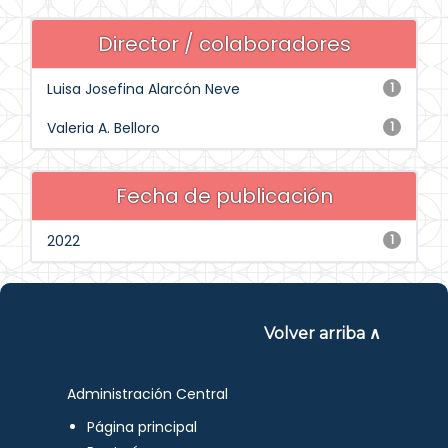
Director / colaboradores
Luisa Josefina Alarcón Neve
1
Valeria A. Belloro
1
Fecha de publicación
2022
1
Volver arriba ∧
Administración Central
Página principal