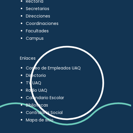
Rectoría
Secretarios
Direcciones
Coordinaciones
Facultades
Campus
Enlaces
Correo de Empleados UAQ
Directorio
TV UAQ
Radio UAQ
Calendario Escolar
Bibliotecas
Contraloría Social
Mapa de sitio