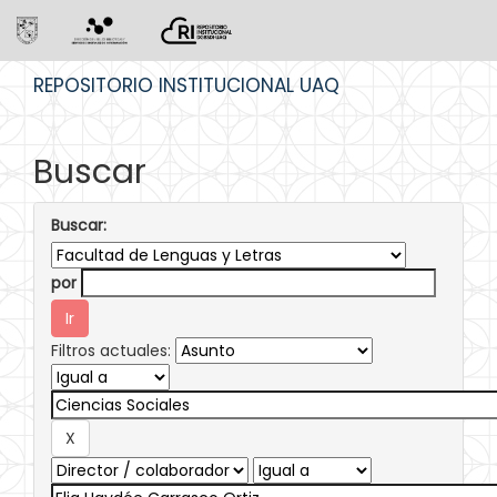
Skip
REPOSITORIO INSTITUCIONAL UAQ
navigation
Buscar
Buscar:
por
Filtros actuales: