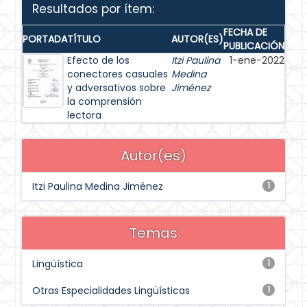
Resultados por ítem:
FECHA DE
PORTADA
TÍTULO
AUTOR(ES)
PUBLICACIÓN
Efecto de los
Itzi Paulina
1-ene-2022
conectores casuales
Medina
y adversativos sobre
Jiménez
la comprensión
lectora
Autor(es)
Itzi Paulina Medina Jiménez
1
Temas
Lingüística
1
Otras Especialidades Lingüísticas
1