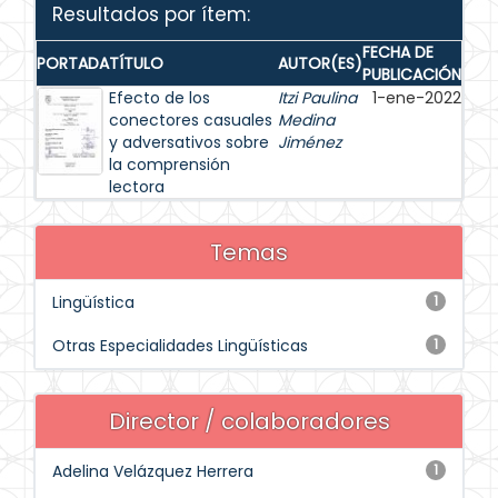
Resultados por ítem:
FECHA DE
PORTADA
TÍTULO
AUTOR(ES)
PUBLICACIÓN
Efecto de los
Itzi Paulina
1-ene-2022
conectores casuales
Medina
y adversativos sobre
Jiménez
la comprensión
lectora
Temas
Lingüística
1
Otras Especialidades Lingüísticas
1
Director / colaboradores
Adelina Velázquez Herrera
1