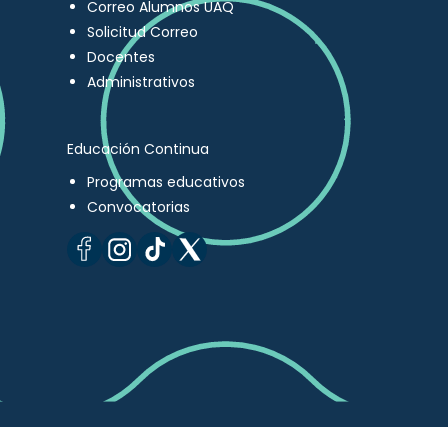
Correo Alumnos UAQ
Solicitud Correo
Docentes
Administrativos
Educación Continua
Programas educativos
Convocatorias