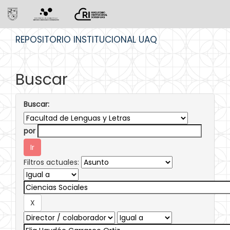
Skip
REPOSITORIO INSTITUCIONAL UAQ
navigation
Buscar
Buscar:
por
Filtros actuales: