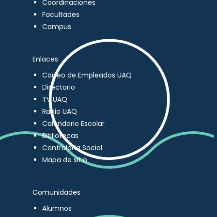
Coordinaciones
Facultades
Campus
Enlaces
Correo de Empleados UAQ
Directorio
TV UAQ
Radio UAQ
Calendario Escolar
Bibliotecas
Contraloría Social
Mapa de sitio
Comunidades
Alumnos