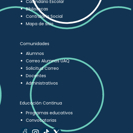
Calendario Escolar
Bibliotecas
Contraloría Social
Mapa de sitio
Comunidades
Alumnos
Correo Alumnos UAQ
Solicitud Correo
Docentes
Administrativos
Educación Continua
Programas educativos
Convocatorias