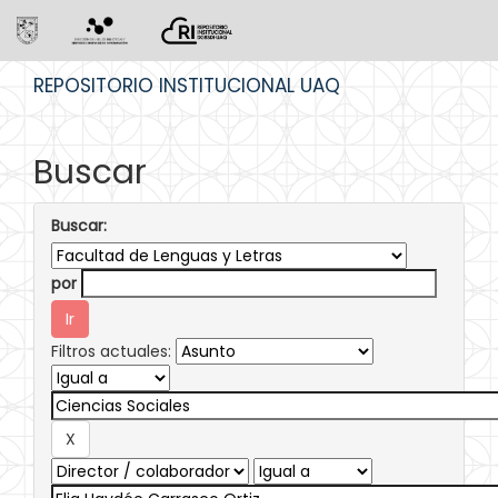
Skip
REPOSITORIO INSTITUCIONAL UAQ
navigation
Buscar
Buscar:
por
Filtros actuales: