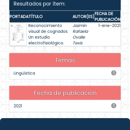
Resultados por ítem:
FECHA DE
PORTADA
TÍTULO
AUTOR(ES)
PUBLICACIÓN
Reconocimiento
Jazmín
1-ene-2021
visual de cognados.
Rafaela
Un estudio
Ovalle
electrofisiológico.
Texis
Temas
Lingüística
1
Fecha de publicación
2021
1