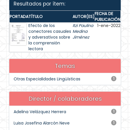
Resultados por ítem:
FECHA DE
PORTADA
TÍTULO
AUTOR(ES)
PUBLICACIÓN
Efecto de los
Itzi Paulina
1-ene-2022
conectores casuales
Medina
y adversativos sobre
Jiménez
la comprensión
lectora
Temas
Otras Especialidades Lingüísticas
1
Director / colaboradores
Adelina Velázquez Herrera
1
Luisa Josefina Alarcón Neve
1