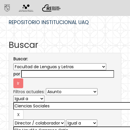
Skip
REPOSITORIO INSTITUCIONAL UAQ
navigation
Buscar
Buscar:
por
Filtros actuales: