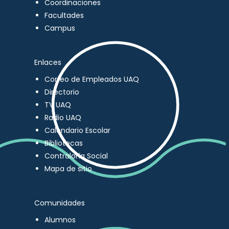
Coordinaciones
Facultades
Campus
Enlaces
Correo de Empleados UAQ
Directorio
TV UAQ
Radio UAQ
Calendario Escolar
Bibliotecas
Contraloría Social
Mapa de sitio
Comunidades
Alumnos