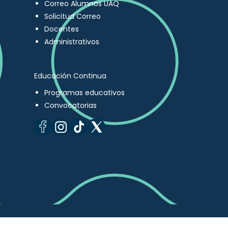
Correo Alumnos UAQ
Solicitud Correo
Docentes
Administrativos
Educación Continua
Programas educativos
Convocatorias