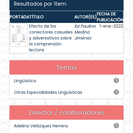
Resultados por ítem:
FECHA DE
PORTADA
TÍTULO
AUTOR(ES)
PUBLICACIÓN
Efecto de los
Itzi Paulina
1-ene-2022
conectores casuales
Medina
y adversativos sobre
Jiménez
la comprensión
lectora
Temas
Lingüística
1
Otras Especialidades Lingüísticas
1
Director / colaboradores
Adelina Velázquez Herrera
1