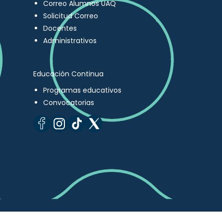
Correo Alumnos UAQ
Solicitud Correo
Docentes
Administrativos
Educación Continua
Programas educativos
Convocatorias