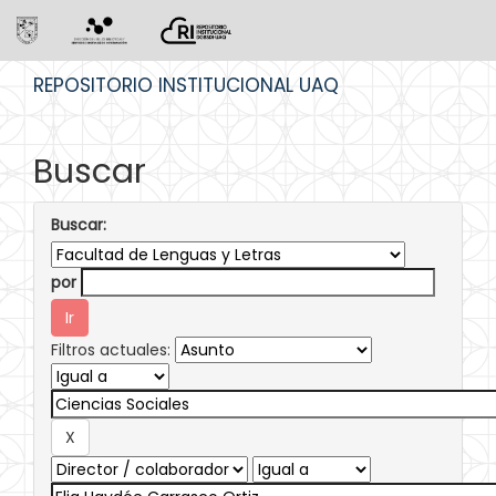
Skip
REPOSITORIO INSTITUCIONAL UAQ
navigation
Buscar
Buscar:
por
Filtros actuales: