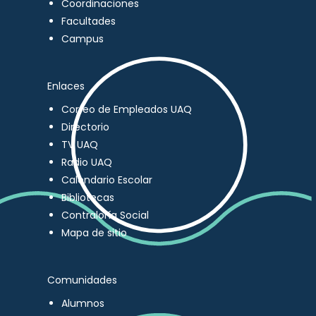
Coordinaciones
Facultades
Campus
Enlaces
Correo de Empleados UAQ
Directorio
TV UAQ
Radio UAQ
Calendario Escolar
Bibliotecas
Contraloría Social
Mapa de sitio
Comunidades
Alumnos