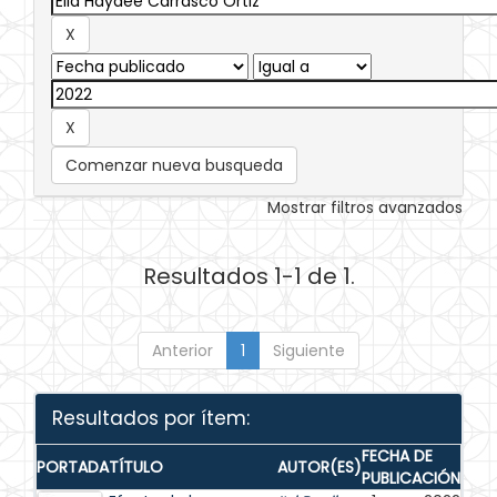
Comenzar nueva busqueda
Mostrar filtros avanzados
Resultados 1-1 de 1.
Anterior
1
Siguiente
Resultados por ítem:
FECHA DE
PORTADA
TÍTULO
AUTOR(ES)
PUBLICACIÓN