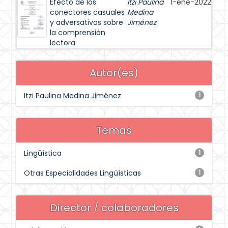
Efecto de los
Itzi Paulina
1-ene-2022
conectores casuales
Medina
y adversativos sobre
Jiménez
la comprensión
lectora
Autor(es)
Itzi Paulina Medina Jiménez
1
Temas
Lingüística
1
Otras Especialidades Lingüísticas
1
Director / colaboradores