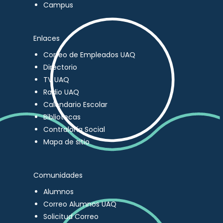
Campus
Enlaces
Correo de Empleados UAQ
Directorio
TV UAQ
Radio UAQ
Calendario Escolar
Bibliotecas
Contraloría Social
Mapa de sitio
Comunidades
Alumnos
Correo Alumnos UAQ
Solicitud Correo