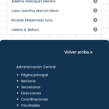
Adelina Velázquez Herrera
1
Luisa Josefina Alarcón Neve
1
Ricardo Maldonado Soto
1
Valeria A. Belloro
1
Volver arriba ∧
Administración Central
Página principal
Rectoría
Secretarios
Direcciones
Coordinaciones
Facultades