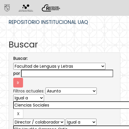
Skip
REPOSITORIO INSTITUCIONAL UAQ
navigation
Buscar
Buscar:
por
Filtros actuales: