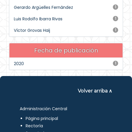
Gerardo Argüelles Fernández
1
Luis Rodolfo Ibarra Rivas
1
Víctor Grovas Haij
1
Fecha de publicación
2020
1
Volver arriba ∧
Administración Central
Página principal
Rectoría