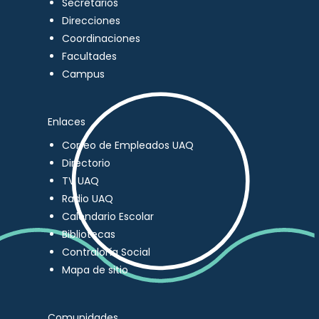
Secretarios
Direcciones
Coordinaciones
Facultades
Campus
Enlaces
Correo de Empleados UAQ
Directorio
TV UAQ
Radio UAQ
Calendario Escolar
Bibliotecas
Contraloría Social
Mapa de sitio
Comunidades