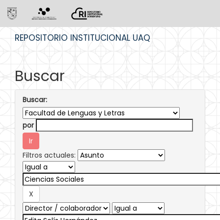
Skip
REPOSITORIO INSTITUCIONAL UAQ
navigation
Buscar
Buscar:
por
Filtros actuales: