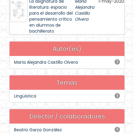
La asignatura de
María
1-may-2020
literatura: espacio
Alejandra
para el desarrollo del
Castillo
pensamiento crítico
Olvera
en alumnos de
bachillerato
Autor(es)
María Alejandra Castillo Olvera
1
Temas
Lingüística
1
Director / colaboradores
Beatriz Garza González
1