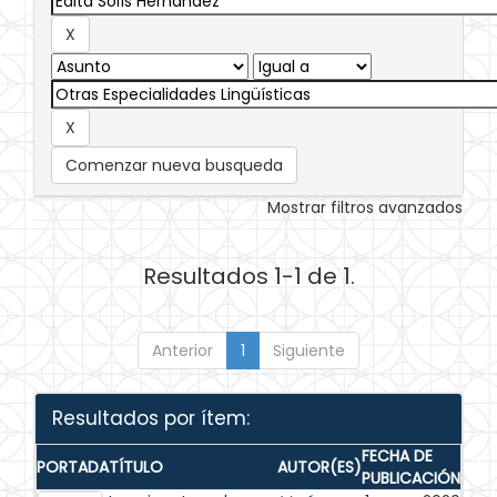
Comenzar nueva busqueda
Mostrar filtros avanzados
Resultados 1-1 de 1.
Anterior
1
Siguiente
Resultados por ítem:
FECHA DE
PORTADA
TÍTULO
AUTOR(ES)
PUBLICACIÓN