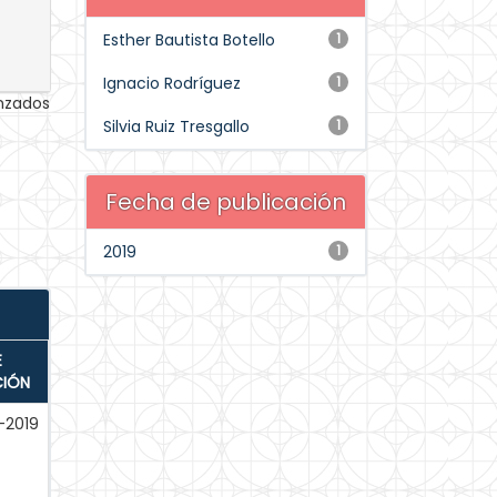
Esther Bautista Botello
1
Ignacio Rodríguez
1
anzados
Silvia Ruiz Tresgallo
1
Fecha de publicación
2019
1
E
CIÓN
-2019