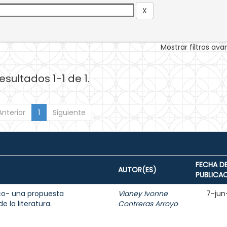
Mostrar filtros av
esultados 1-1 de 1.
Anterior
1
Siguiente
FECHA D
AUTOR(ES)
PUBLICA
ico- una propuesta
Vianey Ivonne
7-jun
 la literatura.
Contreras Arroyo