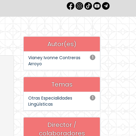
Autor(es)
Vianey Ivonne Contreras
1
Arroyo
Temas
Otras Especialidades
1
Lingüísticas
Director /
colaboradores