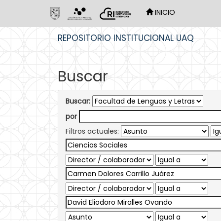
INICIO
Skip
REPOSITORIO INSTITUCIONAL UAQ
navigation
Buscar
Buscar:
por
Filtros actuales: