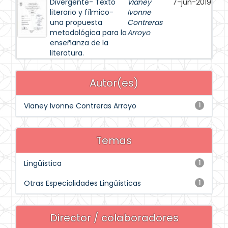
Divergente- Texto
Vianey
7-jun-2019
literario y fílmico-
Ivonne
una propuesta
Contreras
metodológica para la
Arroyo
enseñanza de la
literatura.
Autor(es)
Vianey Ivonne Contreras Arroyo
1
Temas
Lingüística
1
Otras Especialidades Lingüísticas
1
Director / colaboradores