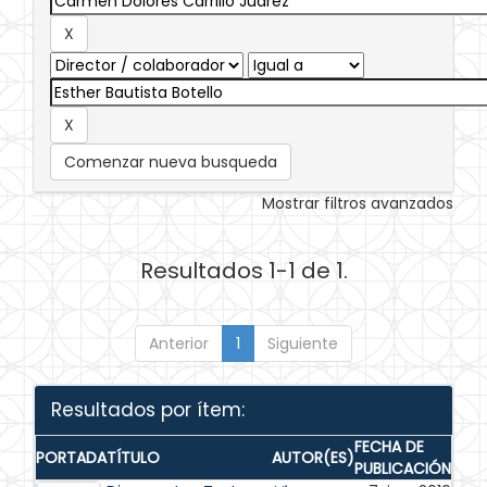
Comenzar nueva busqueda
Mostrar filtros avanzados
Resultados 1-1 de 1.
Anterior
1
Siguiente
Resultados por ítem:
FECHA DE
PORTADA
TÍTULO
AUTOR(ES)
PUBLICACIÓN