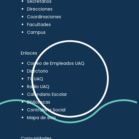
Secretarios
Direcciones
Coordinaciones
Facultades
Campus
Enlaces
Correo de Empleados UAQ
Directorio
TV UAQ
Radio UAQ
Calendario Escolar
Bibliotecas
Contraloría Social
Mapa de sitio
Comunidades