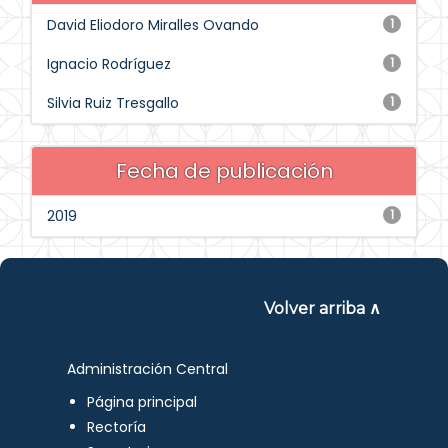
David Eliodoro Miralles Ovando
1
Ignacio Rodríguez
1
Silvia Ruiz Tresgallo
1
Fecha de publicación
2019
1
Volver arriba ∧
Administración Central
Página principal
Rectoría