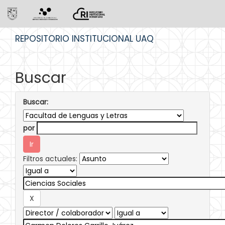
Skip
REPOSITORIO INSTITUCIONAL UAQ
navigation
Buscar
Buscar:
por
Filtros actuales: