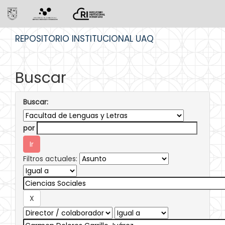
Skip
REPOSITORIO INSTITUCIONAL UAQ
navigation
Buscar
Buscar:
por
Filtros actuales: