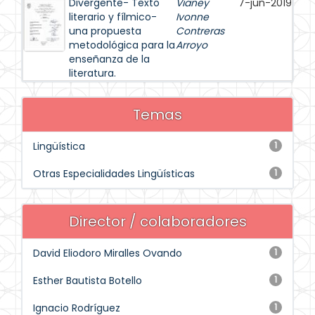
Divergente- Texto
Vianey
7-jun-2019
literario y fílmico-
Ivonne
una propuesta
Contreras
metodológica para la
Arroyo
enseñanza de la
literatura.
Temas
Lingüística
1
Otras Especialidades Lingüísticas
1
Director / colaboradores
David Eliodoro Miralles Ovando
1
Esther Bautista Botello
1
Ignacio Rodríguez
1