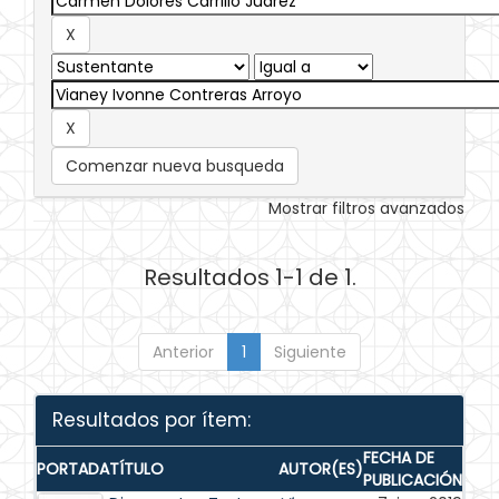
Comenzar nueva busqueda
Mostrar filtros avanzados
Resultados 1-1 de 1.
Anterior
1
Siguiente
Resultados por ítem:
FECHA DE
PORTADA
TÍTULO
AUTOR(ES)
PUBLICACIÓN