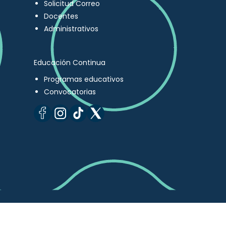
Solicitud Correo
Docentes
Administrativos
Educación Continua
Programas educativos
Convocatorias