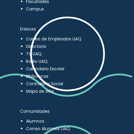
Facultades
Campus
Enlaces
Correo de Empleados UAQ
Directorio
TV UAQ
Radio UAQ
Calendario Escolar
Bibliotecas
Contraloría Social
Mapa de sitio
Comunidades
Alumnos
Correo Alumnos UAQ