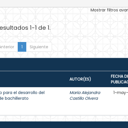
Mostrar filtros av
esultados 1-1 de 1.
Anterior
1
Siguiente
FECHA D
AUTOR(ES)
PUBLICA
o para el desarrollo del
María Alejandra
1-may
e bachillerato
Castillo Olvera