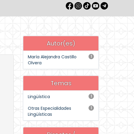
Autor(es)
María Alejandra Castillo
1
Olvera
Temas
Lingüística
1
Otras Especialidades
1
Lingüísticas