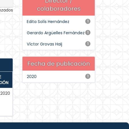
Director /
colaboradores
anzados
Edita Solís Hernández
1
Gerardo Argüelles Fernández
1
Víctor Grovas Haij
1
Fecha de publicación
2020
1
E
CIÓN
-2020