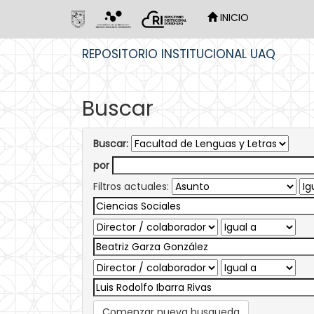
INICIO
Skip
REPOSITORIO INSTITUCIONAL UAQ
navigation
Buscar
Buscar:
por
Filtros actuales:
Comenzar nueva busqueda